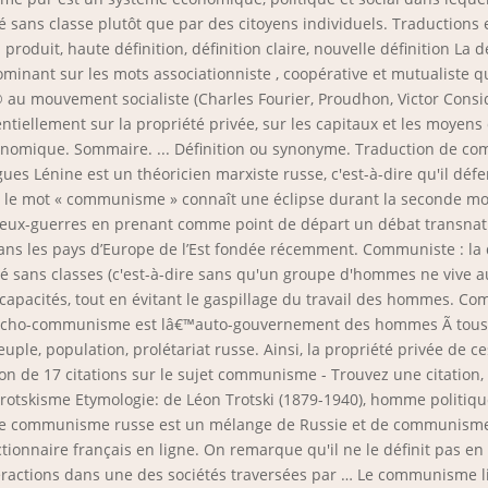
 sans classe plutôt que par des citoyens individuels. Traductions 
 produit, haute définition, définition claire, nouvelle définition La 
minant sur les mots associationniste , coopérative et mutualiste 
au mouvement socialiste (Charles Fourier, Proudhon, Victor Consi
ntiellement sur la propriété privée, sur les capitaux et les moyens d
onomique. Sommaire. ... Définition ou synonyme. Traduction de co
ues Lénine est un théoricien marxiste russe, c'est-à-dire qu'il défe
 le mot « communisme » connaît une éclipse durant la seconde moitié
eux-guerres en prenant comme point de départ un débat transnatio
ans les pays d’Europe de l’Est fondée récemment. Communiste : la
té sans classes (c'est-à-dire sans qu'un groupe d'hommes ne vive 
es capacités, tout en évitant le gaspillage du travail des homme
archo-communisme est lâ€™auto-gouvernement des hommes Ã tous le
ple, population, prolétariat russe. Ainsi, la propriété privée de ce
ion de 17 citations sur le sujet communisme - Trouvez une citati
de trotskisme Etymologie: de Léon Trotski (1879-1940), homme politiq
 communisme russe est un mélange de Russie et de communisme, et 
ionnaire français en ligne. On remarque qu'il ne le définit pas en
teractions dans une des sociétés traversées par … Le communisme li