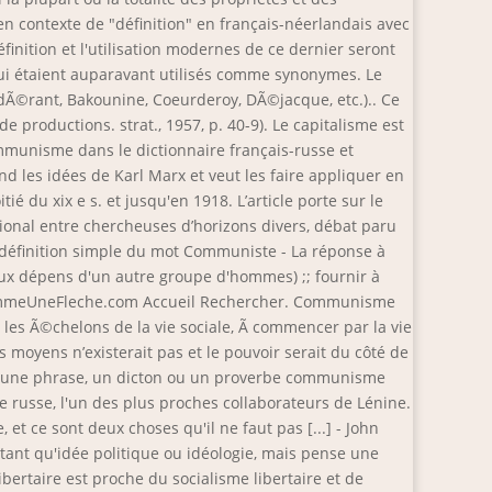
en contexte de "définition" en français-néerlandais avec
définition et l'utilisation modernes de ce dernier seront
qui étaient auparavant utilisés comme synonymes. Le
dÃ©rant, Bakounine, Coeurderoy, DÃ©jacque, etc.).. Ce
e productions. strat., 1957, p. 40-9). Le capitalisme est
mmunisme dans le dictionnaire français-russe et
nd les idées de Karl Marx et veut les faire appliquer en
 du xix e s. et jusqu'en 1918. L’article porte sur le
nal entre chercheuses d’horizons divers, débat paru
 définition simple du mot Communiste - La réponse à
aux dépens d'un autre groupe d'hommes) ;; fournir à
s. CommeUneFleche.com Accueil Rechercher. Communisme
s Ã©chelons de la vie sociale, Ã commencer par la vie
s moyens n’existerait pas et le pouvoir serait du côté de
on, une phrase, un dicton ou un proverbe communisme
ue russe, l'un des plus proches collaborateurs de Lénine.
ce sont deux choses qu'il ne faut pas [...] - John
 tant qu'idée politique ou idéologie, mais pense une
bertaire est proche du socialisme libertaire et de