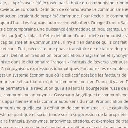
ale, ... Après avoir été écrasée par la botte du communisme triomph
e soviétique.Europarl. Définition de communisme Le communisme e
 production seraient de propriété commune. Pour Reclus, le commu
jourd'hui : Les Français nourrissent volontiers l'image d'une « Saint
ie contemporaine une puissance énigmatique et inquiétante. En 191
e tsar (roi) Nicolas II. Cette définition d’une société communiste
capitalisme et le Communisme . Il n'y a rien dans ce qu'ils ont fait 
e et sans Etat , nécessite une phase transitoire de dictature du p
ons. Définition, traduction, prononciation, anagramme et synonyme
ste dans le dictionnaire Français - Français de Reverso, voir auss
conjugaison, expressions idiomatiques Parcourez les exemples d'
est un système économique où le collectif possède les facteurs 
munisme et surtout du « philo-communisme » en France.Il y a en Fr
e permettra à la révolution qui a anéanti la bourgeoisie russe de 
mes, communisme antonymes. Gassmann Angélique Le communisme D
 biens appartiennent à la communauté. Sens du mot. Prononciatio
unisme quelle est la définition de communisme . 1) Le capitalism
stème politique et social fondé sur la suppression de la propriété
re français, synonymes, antonymes, citations, et exemples de trad
me pur est un système économique, politique et social dans lequel l