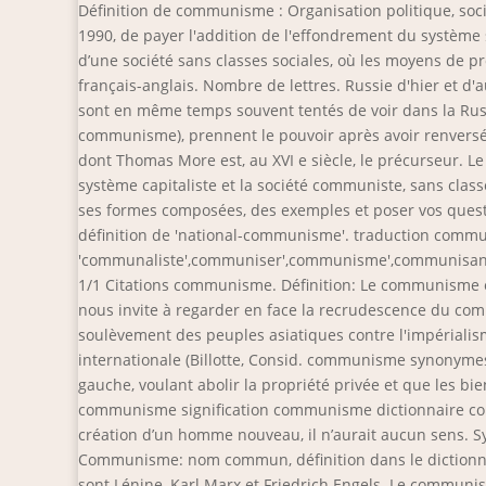
Définition de communisme : Organisation politique, soci
1990, de payer l'addition de l'effondrement du systèm
d’une société sans classes sociales, où les moyens de
français-anglais. Nombre de lettres. Russie d'hier et d'au
sont en même temps souvent tentés de voir dans la Russ
communisme), prennent le pouvoir après avoir renversé l
dont Thomas More est, au XVI e siècle, le précurseur. Le 
système capitaliste et la société communiste, sans class
ses formes composées, des exemples et poser vos questi
définition de 'national-communisme'. traduction communi
'communaliste',communiser',communisme',communisant', 
1/1 Citations communisme. Définition: Le communisme 
nous invite à regarder en face la recrudescence du com
soulèvement des peuples asiatiques contre l'impérialism
internationale (Billotte, Consid. communisme synony
gauche, voulant abolir la propriété privée et que les
communisme signification communisme dictionnaire comm
création d’un homme nouveau, il n’aurait aucun sens. Sy
Communisme: nom commun, définition dans le dictionnai
sont Lénine, Karl Marx et Friedrich Engels. Le communis