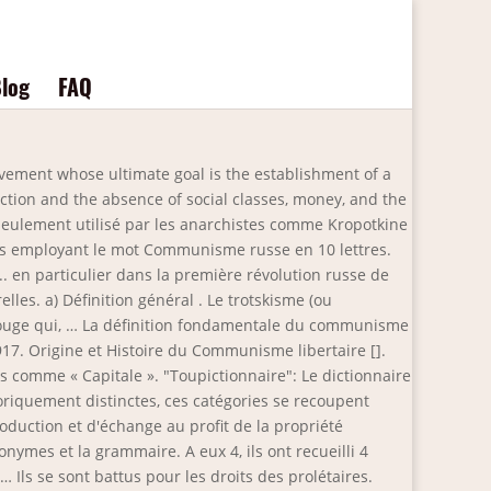
log
FAQ
vement whose ultimate goal is the establishment of a
ion and the absence of social classes, money, and the
s seulement utilisé par les anarchistes comme Kropotkine
ses employant le mot Communisme russe en 10 lettres.
.. en particulier dans la première révolution russe de
lles. a) Définition général . Le trotskisme (ou
 Rouge qui, … La définition fondamentale du communisme
917. Origine et Histoire du Communisme libertaire [].
s comme « Capitale ». "Toupictionnaire": Le dictionnaire
oriquement distinctes, ces catégories se recoupent
duction et d'échange au profit de la propriété
nymes et la grammaire. A eux 4, ils ont recueilli 4
 Ils se sont battus pour les droits des prolétaires.