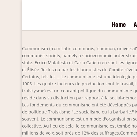
Home
A
Communism (from Latin communis, 'common, universal') i
communist society, namely a socioeconomic order struc
state. Errico Malatesta et Carlo Cafiero en sont les fig
et Élisée Reclus ou par les blanquistes du Comité révo
Certains, tels les … Le communisme est une idéologie pol
1905. Les quatre facteurs de production sont le travail, l
trotskysme) est un courant politique du communisme qu
réside dans sa distinction par rapport à la social-démoc
Les fondements du communisme ont été développés par Kar
de politique Trotskisme "Le socialisme ou la barbarie."
souvent. Le communisme est un mode d'organisation soci
collective. Au lieu de cela, le communisme est tombé hor
millions de voix, soit près de 12% des suffrages.Comment