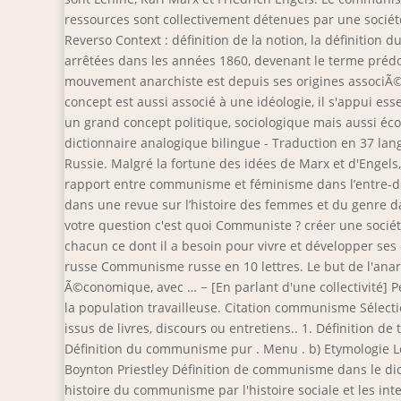
ressources sont collectivement détenues par une société
Reverso Context : définition de la notion, la définition du
arrêtées dans les années 1860, devenant le terme prédo
mouvement anarchiste est depuis ses origines associÃ© 
concept est aussi associé à une idéologie, il s'appui esse
un grand concept politique, sociologique mais aussi éc
dictionnaire analogique bilingue - Traduction en 37 lang
Russie. Malgré la fortune des idées de Marx et d'Engels,
rapport entre communisme et féminisme dans l’entre-d
dans une revue sur l’histoire des femmes et du genre d
votre question c'est quoi Communiste ? créer une socié
chacun ce dont il a besoin pour vivre et développer s
russe Communisme russe en 10 lettres. Le but de l'an
Ã©conomique, avec … − [En parlant d'une collectivité] Peu
la population travailleuse. Citation communisme Sélect
issus de livres, discours ou entretiens.. 1. Définition 
Définition du communisme pur . Menu . b) Etymologie Le
Boynton Priestley Définition de communisme dans le dict
histoire du communisme par l'histoire sociale et les in