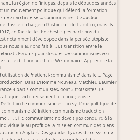
ant, la région ne finit pas, depuis le début des années
st un mouvement politique qui défend la formation
nisme anarchiste se … communisme - traduction
e Russie », chargée d'histoire et de tradition, mais ils
7, en Russie, les bolcheviks (les partisans du
 s’est notamment développée dans la pensée utopiste
que nous n'aurions fait à … La transition entre le
rolétariat . Forums pour discuter de communisme, voir
 sur le dictionnaire libre Wiktionnaire. Apprendre la
i
utilisation de 'national-communisme' dans le … Page
de production. Dans L'Homme Nouveau, Matthieu Baumier
ance 4 partis communistes, dont 3 trotskistes. Le
s'attaquer victorieusement à la bourgeoisie
éfinition Le communisme est un système politique de
n de communisme définition communisme traduction
e . ... Si le communisme ne devait pas conduire à la
 individuelle au profit de la mise en commun des biens
uction en Anglais. Des grandes figures de ce système
a plupart ou la totalité des propriétés et des