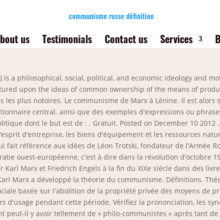
communisme russe définition
bout us
Testimonials
Contact us
Services
B
s a philosophical, social, political, and economic ideology and mo
tured upon the ideas of common ownership of the means of product
ures les plus notoires. Le communisme de Marx à Lénine. Il est alor
lutionnaire central. ainsi que des exemples d'expressions ou phra
itique dont le but est de : . Gratuit. Posted on December 10 2012 .
'esprit d'entreprise, les biens d'équipement et les ressources nature
i fait référence aux idées de Léon Trotski, fondateur de l'Armée
ratie ouest-européenne, c'est à dire dans la révolution d'octobre 1
l Marx et Friedrich Engels à la fin du XIXe siècle dans des livre
 Karl Marx a développé la théorie du communisme. Définitions. Thé
ale basée sur l'abolition de la propriété privée des moyens de pro
s d'usage pendant cette période. Vérifiez la prononciation, les syno
 peut-il y avoir tellement de « philo-communistes » après tant de …