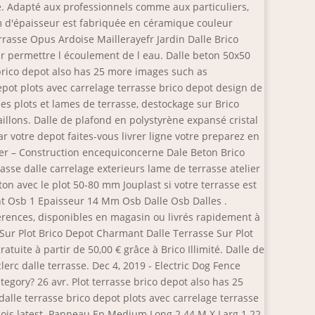
e. Adapté aux professionnels comme aux particuliers,
cm d'épaisseur est fabriquée en céramique couleur
rrasse Opus Ardoise Maillerayefr Jardin Dalle Brico
r permettre l écoulement de l eau. Dalle beton 50x50
 brico depot also has 25 more images such as
epot plots avec carrelage terrasse brico depot design de
es plots et lames de terrasse, destockage sur Brico
aillons. Dalle de plafond en polystyrène expansé cristal
r votre depot faites-vous livrer ligne votre preparez en
her – Construction encequiconcerne Dale Beton Brico
se dalle carrelage exterieurs lame de terrasse atelier
on avec le plot 50-80 mm Jouplast si votre terrasse est
ent Osb 1 Epaisseur 14 Mm Osb Dalle Osb Dalles .
férences, disponibles en magasin ou livrés rapidement à
e Sur Plot Brico Depot Charmant Dalle Terrasse Sur Plot
tuite à partir de 50,00 € grâce à Brico Illimité. Dalle de
rc dalle terrasse. Dec 4, 2019 - Electric Dog Fence
egory? 26 avr. Plot terrasse brico depot also has 25
alle terrasse brico depot plots avec carrelage terrasse
 bois latest. Panneau En Medium Long 2 44 M X Larg 1 22