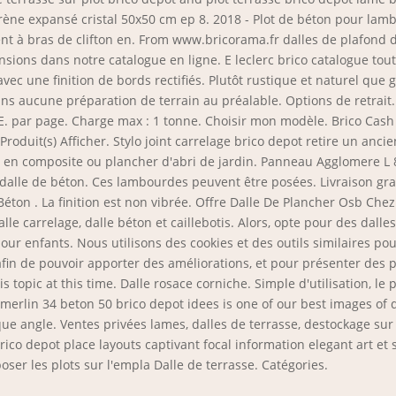
ène expansé cristal 50x50 cm ep 8. 2018 - Plot de béton pour lambo
ment à bras de clifton en. From www.bricorama.fr dalles de plafond 
nsions dans notre catalogue en ligne. E leclerc brico catalogue tou
 avec une finition de bords rectifiés. Plutôt rustique et naturel qu
ans aucune préparation de terrain au préalable. Options de retrai
par page. Charge max : 1 tonne. Choisir mon modèle. Brico Cash p
roduit(s) Afficher. Stylo joint carrelage brico depot retire un ancien
asse en composite ou plancher d'abri de jardin. Panneau Agglomere
lle de béton. Ces lambourdes peuvent être posées. Livraison gratuit
e: Béton . La finition est non vibrée. Offre Dalle De Plancher Osb Ch
lle carrelage, dalle béton et caillebotis. Alors, opte pour des dalle
r enfants. Nous utilisons des cookies et des outils similaires pour 
fin de pouvoir apporter des améliorations, et pour présenter des pu
his topic at this time. Dalle rosace corniche. Simple d'utilisation, 
merlin 34 beton 50 brico depot idees is one of our best images of d
aque angle. Ventes privées lames, dalles de terrasse, destockage sur
co depot place layouts captivant focal information elegant art et
oser les plots sur l'empla Dalle de terrasse. Catégories.