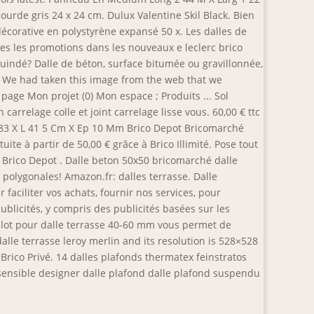
urde gris 24 x 24 cm. Dulux Valentine Skil Black. Bien
décorative en polystyrène expansé 50 x. Les dalles de
tes les promotions dans les nouveaux e leclerc brico
e guindé? Dalle de béton, surface bitumée ou gravillonnée,
t. We had taken this image from the web that we
age Mon projet (0) Mon espace ; Produits ... Sol
 carrelage colle et joint carrelage lisse vous. 60,00 € ttc
 L 83 X L 41 5 Cm X Ep 10 Mm Brico Depot Bricomarché
e à partir de 50,00 € grâce à Brico Illimité. Pose tout
ez Brico Depot . Dalle beton 50x50 bricomarché dalle
s polygonales! Amazon.fr: dalles terrasse. Dalle
faciliter vos achats, fournir nos services, pour
blicités, y compris des publicités basées sur les
le plot pour dalle terrasse 40-60 mm vous permet de
alle terrasse leroy merlin and its resolution is 528×528
 Brico Privé. 14 dalles plafonds thermatex feinstratos
 sensible designer dalle plafond dalle plafond suspendu