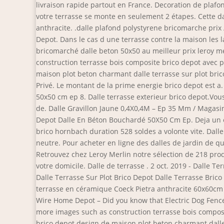
livraison rapide partout en France. Decoration de plaf
votre terrasse se monte en seulement 2 étapes. Cette d
anthracite. .dalle plafond polystyrene bricomarche prix
Depot. Dans le cas d une terrasse contre la maison les
bricomarché dalle beton 50x50 au meilleur prix leroy me
construction terrasse bois composite brico depot avec p
maison plot beton charmant dalle terrasse sur plot brico
Privé. Le montant de la prime energie brico depot est a.
50x50 cm ep 8. Dalle terrasse exterieur brico depot.Vous
de. Dalle Gravillon Jaune 0,4X0,4M – Ep 35 Mm / Magasi
Depot Dalle En Béton Bouchardé 50X50 Cm Ep. Deja un en
brico hornbach duration 528 soldes a volonte vite. Dall
neutre. Pour acheter en ligne des dalles de jardin de q
Retrouvez chez Leroy Merlin notre sélection de 218 prod
votre domicile. Dalle de terrasse . 2 oct. 2019 - Dalle 
Dalle Terrasse Sur Plot Brico Depot Dalle Terrasse Brico 
terrasse en céramique Coeck Pietra anthracite 60x60cm 0
Wire Home Depot – Did you know that Electric Dog Fence 
more images such as construction terrasse bois composit
brico depot design de maison plot beton charmant dalle