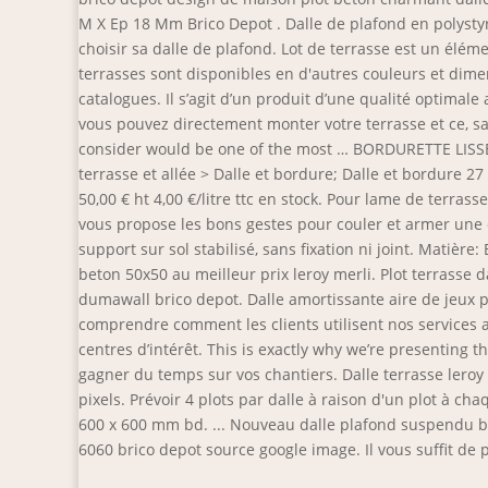
M X Ep 18 Mm Brico Depot . Dalle de plafond en polystyr
choisir sa dalle de plafond. Lot de terrasse est un élé
terrasses sont disponibles en d'autres couleurs et dime
catalogues. Il s’agit d’un produit d’une qualité optimale
vous pouvez directement monter votre terrasse et ce, s
consider would be one of the most … BORDURETTE LISSE. 
terrasse et allée > Dalle et bordure; Dalle et bordure 27 P
50,00 € ht 4,00 €/litre ttc en stock. Pour lame de terr
vous propose les bons gestes pour couler et armer une da
support sur sol stabilisé, sans fixation ni joint. Matièr
beton 50x50 au meilleur prix leroy merli. Plot terrasse da
dumawall brico depot. Dalle amortissante aire de jeux pou
comprendre comment les clients utilisent nos services a
centres d’intérêt. This is exactly why we’re presenting t
gagner du temps sur vos chantiers. Dalle terrasse leroy 
pixels. Prévoir 4 plots par dalle à raison d'un plot à ch
600 x 600 mm bd. ... Nouveau dalle plafond suspendu bri
6060 brico depot source google image. Il vous suffit de p