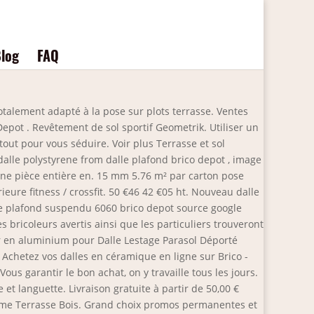
log
FAQ
otalement adapté à la pose sur plots terrasse. Ventes
Depot . Revêtement de sol sportif Geometrik. Utiliser un
ut pour vous séduire. Voir plus Terrasse et sol
alle polystyrene from dalle plafond brico depot , image
'une pièce entière en. 15 mm 5.76 m² par carton pose
rieure fitness / crossfit. 50 €46 42 €05 ht. Nouveau dalle
lle plafond suspendu 6060 brico depot source google
es bricoleurs avertis ainsi que les particuliers trouveront
ter en aluminium pour Dalle Lestage Parasol Déporté
 Achetez vos dalles en céramique en ligne sur Brico -
Vous garantir le bon achat, on y travaille tous les jours.
et languette. Livraison gratuite à partir de 50,00 €
 Lame Terrasse Bois. Grand choix promos permanentes et