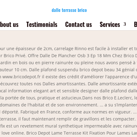
dalle terrasse brico
bout us
Testimonials
Contact us
Services
B
 une épaisseur de 2cm, carrelage Rinno est facile à installer et t
ur Brico Privé. Offre Dalle De Plancher Osb 3 Ep 18 Mm Chez Brico 
rdin en bois ou en pierre rainurée ou pleine nous avons pensé à to
hauteur 10 cm. Dalle plafond suspendu brico depot beau 34 génial d
 www.bricodepot.fr il existe des crédit d'améliorer l'apparence d
s. Découvrez toutes nos Dalles amortissantes. Dalle amortissante exté
cal information elegant art et sensible designer dalle plafond da
à la portée de tous, pratique et astucieux.Dans nos Brico E.Leclerc, l
s domaines de l'habitat et de son environnement. ... a su s’implan
l déporté. Fabriqué en France, conforme aux normes en vigueur. ...
terrasse, il faut maintenant remplir de gravillons et les compacter. 
ltifix est un revetement mural synthetique impermeable avec rainure 
ier love online. Brico Depot Lame Terrasse Kit Fixation Pour Lames