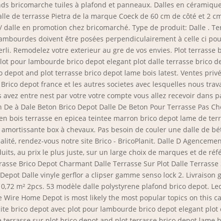
onds bricomarche tuiles à plafond et panneaux. Dalles en céramiqu
alle de terrasse Pietra de la marque Coeck de 60 cm de côté et 2 
 / dalle en promotion chez bricomarché. Type de produit: Dalle . Te
 lambourdes doivent être posées perpendiculairement à celle ci pou
rli. Remodelez votre exterieur au gre de vos envies. Plot terrasse
lot pour lambourde brico depot elegant plot dalle terrasse brico d
 depot and plot terrasse brico depot lame bois latest. Ventes privé
 Brico depot france et les autres societes avec lesquelles nous trav
 avez entre nest par votre votre compte vous allez recevoir dans pa
n De à Dale Beton Brico Depot Dalle De Beton Pour Terrasse Pas C
 bois terrasse en epicea teintee marron brico depot lame de terras
e amortissante box à chevaux. Pas besoin de couler une dalle de bét
ualité, rendez-vous notre site Brico - BricoPlanit. Dalle D Agencem
uits, au prix le plus juste, sur un large choix de marques et de ré
Terrasse Brico Depot Charmant Dalle Terrasse Sur Plot Dalle Terrass
Depot Dalle vinyle gerflor a clipser gamme senso lock 2. Livraison gra
,72 m² 2pcs. 53 modèle dalle polystyrene plafond brico depot. Lecle
Wire Home Depot is most likely the most popular topics on this cat
e brico depot avec plot pour lambourde brico depot elegant plot d
 terrasse sur plot brico depot and plot terrasse brico depot lame