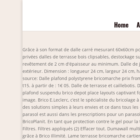
Home
A
Grâce à son format de dalle carré mesurant 60x60cm pour
privées dalles de terrasse bois clipsables, destockage s
revêtement de 2 cm d'épaisseur au minimum. Dalle de ja
extérieur. Dimension : longueur 24 cm, largeur 24 cm, 
source: Dalle plafond polystyrene bricomarche prix from
t15. à partir de : 1€ 05. Dalle de terrasse et cailleboti
plafond suspendu brico depot place layouts captivant fo
image. Brico E.Leclerc, c’est le spécialiste du bricolage 
des solutions simples à leurs envies et ce dans tous le
parasol est aussi dans les prescriptions pour un paraso
BricoPlanit. En tant que protection contre le gel pour la 
Filtres. Filtres appliqués (2) Effacer tout. Dumawall mu
grâce à Brico Illimité. Lame terrasse bricomarche cart