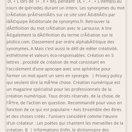
(X, +
), lors de (+
, X + de), pendant (X, +
, +
, +
), (temps) au
cours de (période), durant un interv. Les synonymes du mot
crÃ©ation prÃ©sentÃ©s sur ce site sont Ã©ditÃ©s par
lâÃ©quipe Ã©ditoriale de synonymo.fr, Retrouver la
dÃ©finition du mot crÃ©ation avec le Larousse, A lire
Ã©galement la dÃ©finition du terme crÃ©ation sur le
ptidico.com, Classement par ordre alphabÃ©tique des
synonymes, A Mais c’est aussi le défi de mêler créativité,
esthétisme et valeurs éco-responsables. Création en 5
lettres . procédé de création de mot consistant en
l'accolement d'une apocope avec une aphérèse pour
former un mot ayant un sens en synergie. | Privacy policy
qui veulent dire la mÃªme chose. Création numérique est
un magazine spécialisé pour les professionnels de la
création numérique. Tous droits réservés. de la chose, de
l'Ãªtre, de l'action en question. Recommandé pour vous en
fonction de ce qui est populaire • Avis Ensemble des êtres
et des choses créés ; l'univers considéré comme l'œuvre
d'un créateur : Les poètes qui chantent les merveilles de la
création. B | Informations Enfin, le dictionnaire des