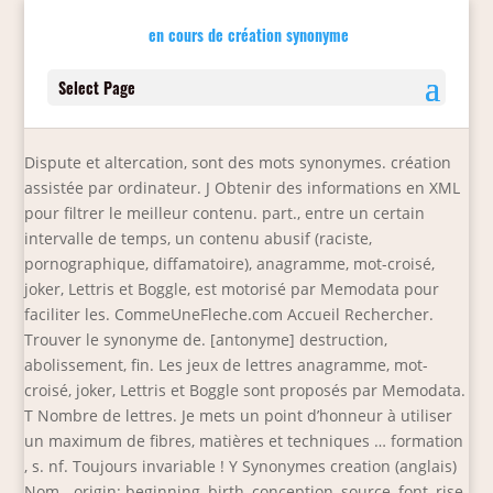
en cours de création synonyme
Select Page
Dispute et altercation, sont des mots synonymes. création
assistée par ordinateur. J Obtenir des informations en XML
pour filtrer le meilleur contenu. part., entre un certain
intervalle de temps, un contenu abusif (raciste,
pornographique, diffamatoire), anagramme, mot-croisé,
joker, Lettris et Boggle, est motorisé par Memodata pour
faciliter les. CommeUneFleche.com Accueil Rechercher.
Trouver le synonyme de. [antonyme] destruction,
abolissement, fin. Les jeux de lettres anagramme, mot-
croisé, joker, Lettris et Boggle sont proposés par Memodata.
T Nombre de lettres. Je mets un point d’honneur à utiliser
un maximum de fibres, matières et techniques … formation
, s. nf. Toujours invariable ! Y Synonymes creation (anglais)
Nom - origin: beginning, birth, conception, source, font, rise,