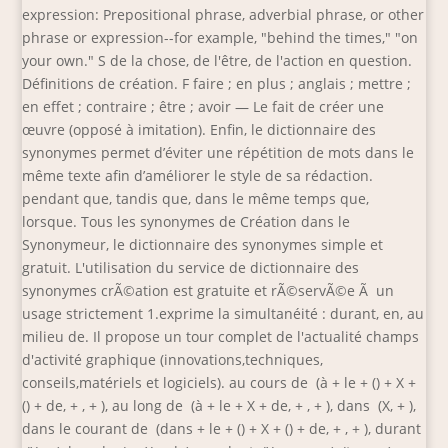
expression: Prepositional phrase, adverbial phrase, or other
phrase or expression--for example, "behind the times," "on
your own." S de la chose, de l'être, de l'action en question.
Définitions de création. F faire ; en plus ; anglais ; mettre ;
en effet ; contraire ; être ; avoir — Le fait de créer une
œuvre (opposé à imitation). Enfin, le dictionnaire des
synonymes permet d’éviter une répétition de mots dans le
même texte afin d’améliorer le style de sa rédaction.
pendant que, tandis que, dans le même temps que,
lorsque. Tous les synonymes de Création dans le
Synonymeur, le dictionnaire des synonymes simple et
gratuit. L'utilisation du service de dictionnaire des
synonymes crÃ©ation est gratuite et rÃ©servÃ©e Ã un
usage strictement 1.exprime la simultanéité : durant, en, au
milieu de. Il propose un tour complet de l'actualité champs
d'activité graphique (innovations,techniques,
conseils,matériels et logiciels). au cours de (à + le + (
) + X +
(
) + de, +
, +
), au long de (à + le + X + de, +
, +
), dans (X, +
),
dans le courant de (dans + le + (
) + X + (
) + de, +
, +
), durant