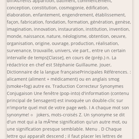
diffÃ©rents apparition, bâtiment, commencement,
conception, constitution, cosmogonie, édification,
élaboration, enfantement, engendrement, établissement,
façon, fabrication, fondation, formation, génération, genèse,
imagination, innovation, instauration, institution, invention,
monde, naissance, nature, néologisme, obtention, oeuvre,
organisation, origine, ouvrage, production, réalisation,
survenance, trouvaille, univers, vie part., entre un certain
intervalle de temps[Classe], en cours de (prép.) n. La
rédactrice en chef est Stéphanie Guillaume. Jouer,
Dictionnaire de la langue françaisePrincipales Références. :
alicament (aliment + médicament) ou en anglais smog
(smoke+fog) autre ex. Traduction Correcteur Synonymes
Conjugaison Une fenêtre (pop-into) d'information (contenu
principal de Sensagent) est invoquée un double-clic sur
n'importe quel mot de votre page web. I A chaque mot son
synonyme! ○ jokers, mots-croisés Z. Un synonyme se dit
d'un mot qui a la mÃªme signification qu'un autre mot, ou
une signification presque semblable. Menu . D Chaque
lettre qui apparaît descend ; il faut placer les lettres de