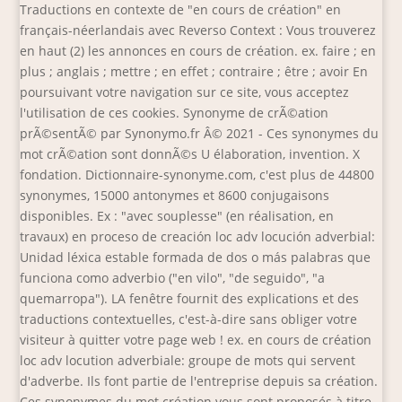
Traductions en contexte de "en cours de création" en
français-néerlandais avec Reverso Context : Vous trouverez
en haut (2) les annonces en cours de création. ex. faire ; en
plus ; anglais ; mettre ; en effet ; contraire ; être ; avoir En
poursuivant votre navigation sur ce site, vous acceptez
l'utilisation de ces cookies. Synonyme de crÃ©ation
prÃ©sentÃ© par Synonymo.fr Â© 2021 - Ces synonymes du
mot crÃ©ation sont donnÃ©s U élaboration, invention. X
fondation. Dictionnaire-synonyme.com, c'est plus de 44800
synonymes, 15000 antonymes et 8600 conjugaisons
disponibles. Ex : "avec souplesse" (en réalisation, en
travaux) en proceso de creación loc adv locución adverbial:
Unidad léxica estable formada de dos o más palabras que
funciona como adverbio ("en vilo", "de seguido", "a
quemarropa"). LA fenêtre fournit des explications et des
traductions contextuelles, c'est-à-dire sans obliger votre
visiteur à quitter votre page web ! ex. en cours de création
loc adv locution adverbiale: groupe de mots qui servent
d'adverbe. Ils font partie de l'entreprise depuis sa création.
Ces synonymes du mot création vous sont proposés à titre