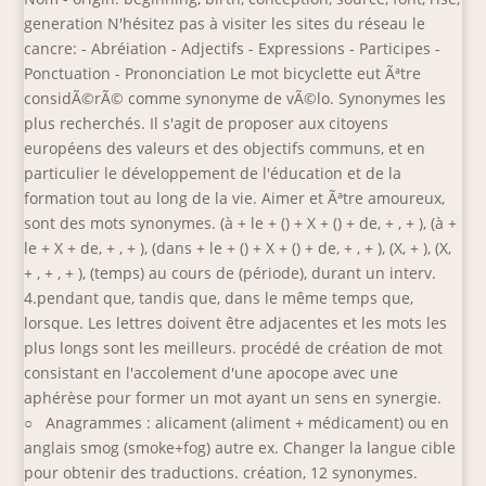
generation N'hésitez pas à visiter les sites du réseau le
cancre: - Abréiation - Adjectifs - Expressions - Participes -
Ponctuation - Prononciation Le mot bicyclette eut Ãªtre
considÃ©rÃ© comme synonyme de vÃ©lo. Synonymes les
plus recherchés. Il s'agit de proposer aux citoyens
européens des valeurs et des objectifs communs, et en
particulier le développement de l'éducation et de la
formation tout au long de la vie. Aimer et Ãªtre amoureux,
sont des mots synonymes. (à + le + (
) + X + (
) + de, +
, +
), (à +
le + X + de, +
, +
), (dans + le + (
) + X + (
) + de, +
, +
), (X, +
), (X,
+
, +
, +
), (temps) au cours de (période), durant un interv.
4.pendant que, tandis que, dans le même temps que,
lorsque. Les lettres doivent être adjacentes et les mots les
plus longs sont les meilleurs. procédé de création de mot
consistant en l'accolement d'une apocope avec une
aphérèse pour former un mot ayant un sens en synergie.
○ Anagrammes : alicament (aliment + médicament) ou en
anglais smog (smoke+fog) autre ex. Changer la langue cible
pour obtenir des traductions. création, 12 synonymes.