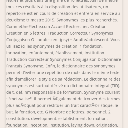
lettres et plus dans une grille de 16 lettres. Afin de mettre
tous ces résultats à la disposition des utilisateurs, un
répertoire est en cours de création et entrera en service au
deuxième trimestre 2015. Synonymes les plus recherchés.
CommeUneFleche.com Accueil Rechercher. Création
Création en 5 lettres. Traduction Correcteur Synonymes
Conjugaison O : adulescent (psy) = Adulte/adolescent. Vous
utilisez ici les synonymes de création. 1 fondation,
innovation, enfantement, établissement, institution.
Traduction Correcteur Synonymes Conjugaison Dictionnaire
Français Synonyme. Enfin, le dictionnaire des synonymes
permet d’éviter une répétition de mots dans le même texte
afin d’améliorer le style de sa rédaction. Le dictionnaire des
synonymes est surtout dérivé du dictionnaire intégral (TID).
de t. déf. nm responsable de formation. Synonyme courant
: "mot-valise". Il permet Ã©galement de trouver des termes
plus adÃ©quat pour restituer un trait caractÃ©ristique, le
but, la fonction, etc. G Nombre de lettres. personnel. 2
constitution, development, establishment, formation,
foundation, inception, institution, laying down, origination,