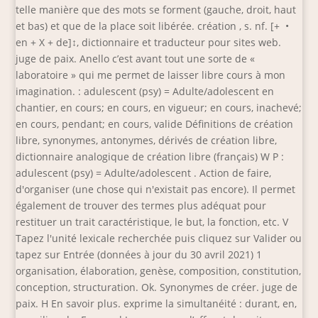
telle manière que des mots se forment (gauche, droit, haut
et bas) et que de la place soit libérée. création , s. nf. [+
•
en + X + de]↕, dictionnaire et traducteur pour sites web.
juge de paix. Anello c’est avant tout une sorte de «
laboratoire » qui me permet de laisser libre cours à mon
imagination. : adulescent (psy) = Adulte/adolescent en
chantier, en cours; en cours, en vigueur; en cours, inachevé;
en cours, pendant; en cours, valide Définitions de création
libre, synonymes, antonymes, dérivés de création libre,
dictionnaire analogique de création libre (français) W P :
adulescent (psy) = Adulte/adolescent . Action de faire,
d'organiser (une chose qui n'existait pas encore). Il permet
également de trouver des termes plus adéquat pour
restituer un trait caractéristique, le but, la fonction, etc. V
Tapez l'unité lexicale recherchée puis cliquez sur Valider ou
tapez sur Entrée (données à jour du 30 avril 2021) 1
organisation, élaboration, genèse, composition, constitution,
conception, structuration. Ok. Synonymes de créer. juge de
paix. H En savoir plus. exprime la simultanéité : durant, en,