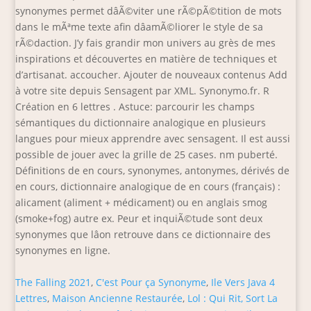
synonymes permet dâÃ©viter une rÃ©pÃ©tition de mots
dans le mÃªme texte afin dâamÃ©liorer le style de sa
rÃ©daction. J’y fais grandir mon univers au grès de mes
inspirations et découvertes en matière de techniques et
d’artisanat. accoucher. Ajouter de nouveaux contenus Add
à votre site depuis Sensagent par XML. Synonymo.fr. R
Création en 6 lettres . Astuce: parcourir les champs
sémantiques du dictionnaire analogique en plusieurs
langues pour mieux apprendre avec sensagent. Il est aussi
possible de jouer avec la grille de 25 cases. nm puberté.
Définitions de en cours, synonymes, antonymes, dérivés de
en cours, dictionnaire analogique de en cours (français) :
alicament (aliment + médicament) ou en anglais smog
(smoke+fog) autre ex. Peur et inquiÃ©tude sont deux
synonymes que lâon retrouve dans ce dictionnaire des
synonymes en ligne.
The Falling 2021
,
C'est Pour ça Synonyme
,
Ile Vers Java 4
Lettres
,
Maison Ancienne Restaurée
,
Lol : Qui Rit, Sort La