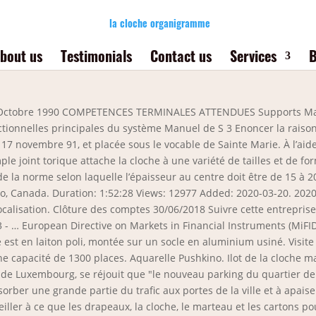
la cloche organigramme
bout us
Testimonials
Contact us
Services
B
’exécutif. Dans cet ouvrage, historiens, historiens de l’art et professionnels du costume proposent une réflexion sur la fabrication de vêtements dans les sociétés préindustrielles. Entrée de Lynn et de Goy (4e génération), enfants de René Grosbusch, au sein de la société. Restaurant La Cloche à Fromage - Strasbourg . Elles sont dirigées par une série d’instances au niveau local, régional ou national où les laïcs sont au moins en nombre égal aux pasteurs. Cocher / Décocher tout. La légende prétend que Hum est la plus petite ville du monde parce qu’elle aurait été la dernière ville construite près de la rivière Mirna et qu’il ne serait pas resté suffisamment de pierres pour construire une ville plus grande. 2012. Les établissements Marcel Grosbusch & Fils s’installent à la Cloche d’Or. Déposer le mécanisme d'embrayage et la friction. Une cloche sans éclat ou plus ou moins noire ne donne pas une bonne impression du club. L'entreprise Wolf Lingerie … Notre chef met tout son savoir-faire à concocter une cuisine traditionnelle et authentique. LOCATIONS. It is the team’s ambition to transport customers to another world – a combined French-Kiwi world that’s bustling with the sounds of spoken French and English, the smells of a Parisian café and the buzz of a vibrant market place. Magasin d’optique - Strasbourg . Si la cloche est peinte en jaune, les tuyaux peuvent être utilisés pour les gazoducs; si la bande est bleue, seuls les tuyaux peuvent être disposés en tuyaux. Informations complémentaires nacebel. Construction d’une nouvelle plateforme logistique pour la distribution et le conditionnement de fruits et légumes, à Ellange, au cœur de l’Europe. The park consists of an unspoiled section of the La Cloche Mountains that stretch along the North Channel of Georgian Bay, as well as several islands in the channel (which are mostly part of Manitoulin District).. Alsace Carreaux - … Tout ira très vite. 2019. La chambre aux confitures - Strasbourg . Aussi, la pression exercée sur la pâte permet pour ainsi de rendre le remplissage parfait. La Cloche d'Or. La célébration, ouverte au public, aura lieu samedi 18 juillet à 10 h 30 à l’église du Ponthou. You will see to it that the flags, gong, gavel and badge boards are properly placed, that the standard … Hum, la plus petite ville du monde En Croatie, situé au coeur de l’Istrie, la petite ville de Hum accueille 18 habitants toute l’année. drapeaux, la cloche, le marteau et les cartons pour les badges soient correctement placés, que l'organigramme est exhibé visiblement à chaque réunion et que tout le matériel est correctement distribué. La cloche sera ensuite installée dans le clocher par l’entreprise d’artisanat d’art Mace, de Saint-Brieuc. Le 1er août, pose de la toiture, en septembre, les carreaux, en octobre, les portes, la peinture, l’installation de la cloche (80 kilos). Le schéma de raccordement des tuyaux est établi en tenant compte des pièces standard disponibles sur le marché - de 5 à … Objectif: décider, une fois pour toutes, de la répartition des portefeuilles ministériels pour … Vous devrez veiller à ce que les drapeaux, la cloche, le marteau et les cartons pour les badges soient correctement placés, que l'organigramme est exhibé visiblement à chaque réunion et que tout le matériel est correctement distribué. Dans le commerce, on retrouve des nettoyeurs peu dispendieux qui remettent les cloches en état. Quartier Coresi. Depuis 1946, les Petits Frères des Pauvres luttent contre l'isolement et la solitude des personnes âgées, prioritairement les plus démunies. Vérithé - Strasbourg . Óbuda. #Boulangeriepasàpas Live 7 Organigramme et questions CAP boulanger - Boulangerie Pas à pas - Best movies, newest music, mp3 converter, youtube downloader, free clips . La cloche reflète la santé du club. D’a