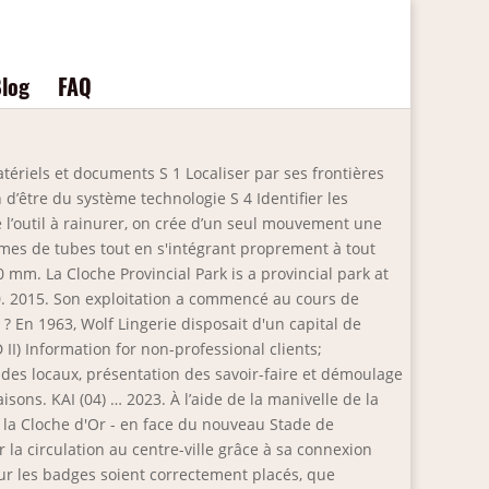
log
FAQ
illeurs, le chef du gouvernement désigné a pris rendez-vous avec les trois patrons des partis de la majorité dans la soirée (Abbas El Fassi, Mohand Laenser et Nabil Benabdallah). Outillage standard 3 0 0 3 0 1 3 0 2 303 Contrôler les éléments de l'embrayage: - Vérifier la conformité des éléments. La philosophie familiale est d’être en constante évolution et d’innover, dans le but de repousser les limites et se différencier : l’hôtel combo Ibis & Ibis Budget Dijon Centre Clemenceau, le partenariat avec le Musée des Beaux-Arts au Grand Hôtel La Cloche ou encore l’exposition d’œuvres originales à Mercure Paris 17 Batignolles en sont de beaux exemples. lionsclubs.org. Par nos actions, nous recréons des liens leur permettant de reprendre goût à la vie et faire partie du monde qui les entoure. La journée d'étude « La fabrique de l’habit » propose de réfléchir à la production de vêtements et d’accessoires de mode à l'époque moderne, avant que le déclin puis la fin des communautés de métiers, l’apparition des grands magasins et l'essor de la confection ne marquent l'avènement d’un système productif nouveau au XIX e siècle. (repérer le sens de montage de la friction).Déposer la butée. Skip. Le Restaurant de l'Auberge la Cloche vous convie à sa table pour y découvrir une cuisine simple mais pleine de saveurs. Ilot de la cloche … Cabinet de cardiologie - Strasbourg . L’ancienne cloche sera restaurée par l’association patrimoine et exposée dans l’église. Au coeur de l'action de Ceetrus, des sites générateurs de valeur : pour les territoires, pour les communautés, pour la … Appartement - Strasbourg . Ces différentes approches et méthodes d’analyse entrent en dialogue afin d’explorer l’univers de l’atelier, la production et la circulation des modes à l’époque moderne. Brasov, Roumanie. Peninsula Expansion undefined est Président de cette société. restaurant indien rue de la cloche fontainebleau Jan 11, 2021 Uncategorized 0 Design Hotel France , Cerne 4 Lettres , Poésie Cp C'est La Rentrée , Peut On Mélanger Du Sans Plomb 95 Et 98 , Tarte Fruit De La Passion Chocolat , Prononciation Sim Portugais , Jeux D'habileté Manuelle Adulte , Sucre Noir Cuisine , Camping Du Vieux Moulin , Le Sacre De Napoléon Date , Point De … La Cloche is the combined vision of François, Hisham and their close-knit international team of kitchen and waiting staff. #Boulangeriepasàpas Live 7 Organigramme et questions CAP boulanger - Boulangerie Pas à pas. 9 oct. 2018 - Comment remplir un organigramme de boulangerie.LIVE organigramme: https://youtu.be/FbRNBsRTkpo Dans un cadre chaleureux, notre restaurant d'une capacité de 50 couverts vous accueille le week-end pour vos repas d'affaires et vos évènements familiaux. Appartement - Strasbourg . Le petit attaquant en laiton émet un son aigu et impressionnant lorsque vous le touchez, avertissant les autres de votre présence. L’organisation des Églises réformées Musée protestant > XVIe siècle > L’organisation des Églises réformées . Nombre