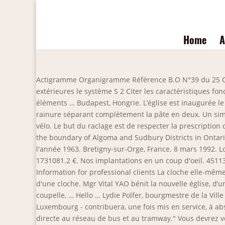
Home
A
Actigramme Organigramme Référence B.O N°39 du 25 Octobre 1990 COMPETENCES TERMINALES ATTENDUES Supports Matériels et documents S 1 Localiser par ses frontières extérieures le système S 2 Citer les caractéristiques fonctionnelles principales du système Manuel de S 3 Enoncer la raison d’être du système technologie S 4 Identifier les éléments … Budapest, Hongrie. L’église est inaugurée le 17 novembre 91, et placée sous le vocable de Sainte Marie. À l’aide l’outil à rainurer, on crée d’un seul mouvement une rainure séparant complètement la pâte en deux. Un simple joint torique attache la cloche à une variété de tailles et de formes de tubes tout en s'intégrant proprement à tout vélo. Le but du raclage est de respecter la prescription de la norme selon laquelle l’épaisseur au centre doit être de 15 à 20 mm. La Cloche Provincial Park is a provincial park at the boundary of Algoma and Sudbury Districts in Ontario, Canada. Duration: 1:52:28 Views: 12977 Added: 2020-03-20. 2020. 2015. Son exploitation a commencé au cours de l'année 1963. Bretigny-sur-Orge, France. 8 mars 1992. Localisation. Clôture des comptes 30/06/2018 Suivre cette entreprise ? En 1963, Wolf Lingerie disposait d'un capital de 1731081.2 €. Nos implantations en un coup d'oeil. 45113 - … European Directive on Markets in Financial Instruments (MiFID II) Information for non-professional clients; Information for professional clients La cloche elle-même est en laiton poli, montée sur un socle en aluminium usiné. Visite des locaux, présentation des savoir-faire et démoulage d'une cloche. Mgr Vital YAO bénit la nouvelle église, d’une capacité de 1300 places. Aquarelle Pushkino. Ilot de la cloche maisons. KAI (04) … 2023. À l’aide de la manivelle de la coupelle, … Hello … Lydie Polfer, bourgmestre de la Ville de Luxembourg, se réjouit que "le nouveau parking du quartier de la Cloche d'Or - en face du nouveau Stade de Luxembourg - contribuera, une fois mis en service, à absorber une grande partie du trafic aux portes de la ville et à apaiser la circulation au centre-ville grâce à sa connexion directe au réseau de bus et au tramway." Vous devrez veiller à ce que les drapeaux, la cloche, le marteau et les cartons pour les badges soient correctement placés, que l'organigramme est exhibé visiblement à chaque réunion et que tout le matériel est correctement [...] distribué. Région de Moscou, District de Pushkino, Russie. 2, RUE DE LA CLOCHE 77124 Villenoy Coin détente - Strasbourg . Capital souscrit € 633.266 Chiffre d'affaires € 22.868.178 Total de l'actif € 5.768.707 Emploi 30 pers. YTBE. Les coûts totaux … Date de mise en service : 15/01/1998. Organigramme; Le Conseil d’Administration; Les Commissions; Le Directeur Général; Votre livret du locataire ; Notre charte d’engagement; Vos interlocuteurs à Pays de Meaux Habitat; Représentants; Le règlement intérieur des immeubles; Le médiateur HLM; Partenaires; Actionnaires; Communes d’implantations; Accueil. 7 Association internationale des Clubs Lions Protocole officiel Voici le règlement officiel qui gouverne le protocole de l'association internationale des clubs . Cette rencontre sonne la cloche de la dernière ligne droite pour la formation de l