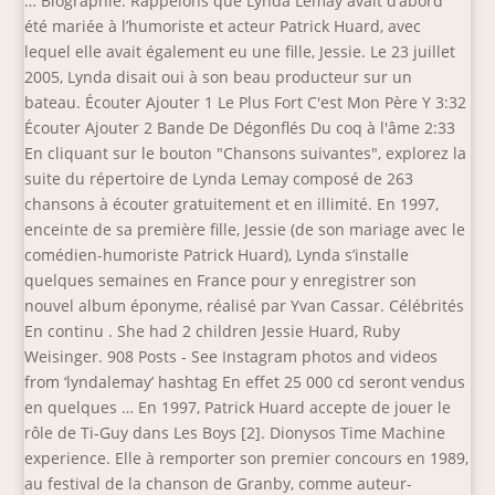
… Biographie. Rappelons que Lynda Lemay avait d’abord
été mariée à l’humoriste et acteur Patrick Huard, avec
lequel elle avait également eu une fille, Jessie. Le 23 juillet
2005, Lynda disait oui à son beau producteur sur un
bateau. Écouter Ajouter 1 Le Plus Fort C'est Mon Père Y 3:32
Écouter Ajouter 2 Bande De Dégonflés Du coq à l'âme 2:33
En cliquant sur le bouton "Chansons suivantes", explorez la
suite du répertoire de Lynda Lemay composé de 263
chansons à écouter gratuitement et en illimité. En 1997,
enceinte de sa première fille, Jessie (de son mariage avec le
comédien-humoriste Patrick Huard), Lynda s’installe
quelques semaines en France pour y enregistrer son
nouvel album éponyme, réalisé par Yvan Cassar. Célébrités
En continu . She had 2 children Jessie Huard, Ruby
Weisinger. 908 Posts - See Instagram photos and videos
from ‘lyndalemay’ hashtag En effet 25 000 cd seront vendus
en quelques … En 1997, Patrick Huard accepte de jouer le
rôle de Ti-Guy dans Les Boys [2]. Dionysos Time Machine
experience. Elle à remporter son premier concours en 1989,
au festival de la chanson de Granby, comme auteur-