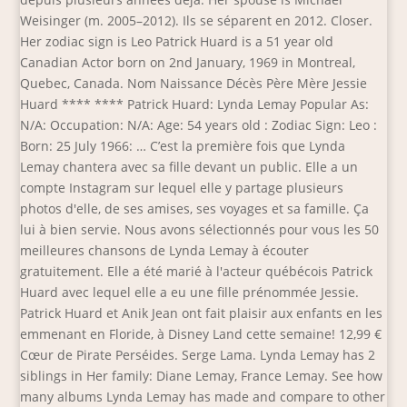
Weisinger (m. 2005–2012). Ils se séparent en 2012. Closer.
Her zodiac sign is Leo Patrick Huard is a 51 year old
Canadian Actor born on 2nd January, 1969 in Montreal,
Quebec, Canada. Nom Naissance Décès Père Mère Jessie
Huard **** **** Patrick Huard: Lynda Lemay Popular As:
N/A: Occupation: N/A: Age: 54 years old : Zodiac Sign: Leo :
Born: 25 July 1966: … C’est la première fois que Lynda
Lemay chantera avec sa fille devant un public. Elle a un
compte Instagram sur lequel elle y partage plusieurs
photos d'elle, de ses amises, ses voyages et sa famille. Ça
lui à bien servie. Nous avons sélectionnés pour vous les 50
meilleures chansons de Lynda Lemay à écouter
gratuitement. Elle a été marié à l'acteur québécois Patrick
Huard avec lequel elle a eu une fille prénommée Jessie.
Patrick Huard et Anik Jean ont fait plaisir aux enfants en les
emmenant en Floride, à Disney Land cette semaine! 12,99 €
Cœur de Pirate Perséides. Serge Lama. Lynda Lemay has 2
siblings in Her family: Diane Lemay, France Lemay. See how
many albums Lynda Lemay has made and compare to other