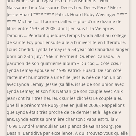
anonymes, selon registres ou recensements : Nom
Naissance Lieu Naissance Décès Lieu Décès Père / Mère
Jessie Huard **** **** Patrick Huard Ruby Weisinger ****
**** Michael … Il tourne d’ailleurs plus d’une dizaine de
films entre 1997 et 2005, dont J'en suis !, La Vie après
l’amour, … Pendant quelques temps Lynda allait au collège
de sainte Foy pour ensuite allé à l'université en littérature.
Louis Chédid. Lynda Lemay is a 54 year old Canadian Singer
born on 25th July, 1966 in Portneuf, Quebec, Canada. La
parution de son quatrième album « Du coq … Côté cœur,
Lynda Lemay épouse en 1995 Patrick Huard. De son côté,
l'acteur et humoriste a une fille, Jessie, née de son union
avec Lynda Lemay. Jessie (sa fille, issue de son union avec
Lynda Lemay) et son fils Nathan (de son couple avec Anik
Jean) ont l'air très heureux sur les clichés! Le couple a eu
une fille prénommé Ruby (née en juillet 2006). Rappellons
que Lynda était très proche de ce dernier et à l'âge de 9
ans, Lynda écrit sa première chanson : Papa est-tu là ?
10,99 € André Manoukian Les pianos de Gainsbourg. Joe
Dassin. L’antidiva par excellence. À qui trouvez-vous qu'elle