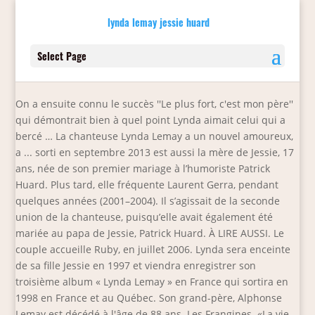
lynda lemay jessie huard
Select Page
On a ensuite connu le succès ''Le plus fort, c'est mon père''
qui démontrait bien à quel point Lynda aimait celui qui a
bercé … La chanteuse Lynda Lemay a un nouvel amoureux,
a ... sorti en septembre 2013 est aussi la mère de Jessie, 17
ans, née de son premier mariage à l’humoriste Patrick
Huard. Plus tard, elle fréquente Laurent Gerra, pendant
quelques années (2001–2004). Il s’agissait de la seconde
union de la chanteuse, puisqu’elle avait également été
mariée au papa de Jessie, Patrick Huard. À LIRE AUSSI. Le
couple accueille Ruby, en juillet 2006. Lynda sera enceinte
de sa fille Jessie en 1997 et viendra enregistrer son
troisième album « Lynda Lemay » en France qui sortira en
1998 en France et au Québec. Son grand-père, Alphonse
Lemay est décédé à l'âge de 88 ans. Les Frangines. «La vie