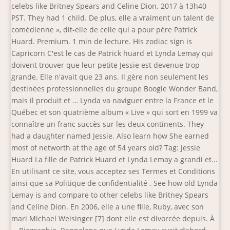
celebs like Britney Spears and Celine Dion. 2017 à 13h40
PST. They had 1 child. De plus, elle a vraiment un talent de
comédienne », dit-elle de celle qui a pour père Patrick
Huard. Premium. 1 min de lecture. His zodiac sign is
Capricorn C'est le cas de Patrick huard et Lynda Lemay qui
doivent trouver que leur petite Jessie est devenue trop
grande. Elle n'avait que 23 ans. Il gère non seulement les
destinées profession­nelles du groupe Boogie Wonder Band,
mais il produit et … Lynda va naviguer entre la France et le
Québec et son quatrième album « Live » qui sort en 1999 va
connaître un franc succès sur les deux continents. They
had a daughter named Jessie. Also learn how She earned
most of networth at the age of 54 years old? Tag: Jessie
Huard La fille de Patrick Huard et Lynda Lemay a grandi et...
En utilisant ce site, vous acceptez ses Termes et Conditions
ainsi que sa Politique de confidentialité . See how old Lynda
Lemay is and compare to other celebs like Britney Spears
and Celine Dion. En 2006, elle a une fille, Ruby, avec son
mari Michael Weisinger [7] dont elle est divorcée depuis. À