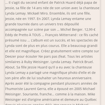
… Il s'agit du second enfant de Patrick Huard déjà papa de
Jessie, sa fille de 14 ans née de son union avec la chanteuse
Lynda Lemay. Mickaël Miro. Ensemble, ils ont une fille,
Jessie, née en 1997. En 2007, Lynda Lemay entame une
grande tournée dans un univers tres dépouillé
accompagnée sur scène par son … Michel Berger. 12,99 €
Eddy de Pretto À TOUS … François Mitterrand : ce fils caché
présumé issu … L’album est un succès, et les spectacles de
Lynda sont de plus en plus courus. Elle a beaucoup grandi
et elle est magnifique. Créez gratuitement votre compte sur
Deezer pour écouter Ne pars pas (feat. Tous les artistes
similaires à Ruby Weisinger. Lynda Lemay. Patrick Bruel.
About. Sa fille Jessie Huard qu'il a eu avec la chanteuse
Lynda Lemay a partagé une magnifique photo d'elle et de
son père afin de lui souhaiter un heureux anniversaire.
Après avoir été la compagne pendant plusieurs années de
l'humoriste Laurent Gerra, elle a épousé en 2005 Michael
Weisinger. Souriante, franche… comme à la maison. Mike
Weisinger est d’origine américaine et demeure au Québec
depuis plusieurs années déjà. Her spouse is Michael