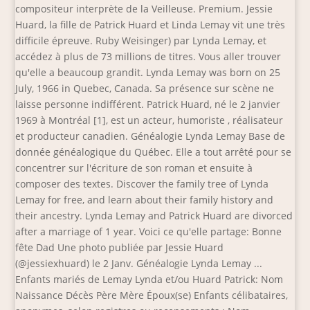
compositeur interprète de la Veilleuse. Premium. Jessie
Huard, la fille de Patrick Huard et Linda Lemay vit une très
difficile épreuve. Ruby Weisinger) par Lynda Lemay, et
accédez à plus de 73 millions de titres. Vous aller trouver
qu'elle a beaucoup grandit. Lynda Lemay was born on 25
July, 1966 in Quebec, Canada. Sa présence sur scène ne
laisse personne indifférent. Patrick Huard, né le 2 janvier
1969 à Montréal [1], est un acteur, humoriste , réalisateur
et producteur canadien. Généalogie Lynda Lemay Base de
donnée généalogique du Québec. Elle a tout arrêté pour se
concentrer sur l'écriture de son roman et ensuite à
composer des textes. Discover the family tree of Lynda
Lemay for free, and learn about their family history and
their ancestry. Lynda Lemay and Patrick Huard are divorced
after a marriage of 1 year. Voici ce qu'elle partage: Bonne
fête Dad Une photo publiée par Jessie Huard
(@jessiexhuard) le 2 Janv. Généalogie Lynda Lemay ...
Enfants mariés de Lemay Lynda et/ou Huard Patrick: Nom
Naissance Décès Père Mère Époux(se) Enfants célibataires,