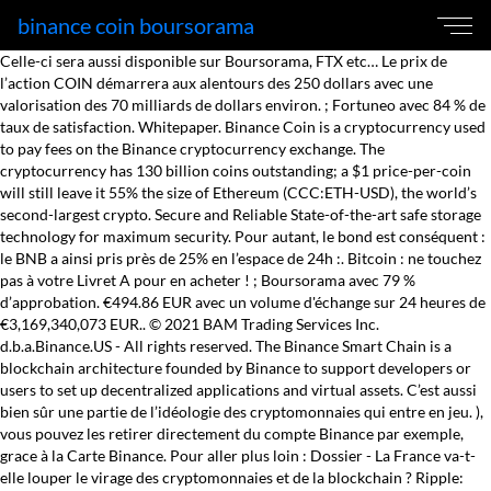
binance coin boursorama
Celle-ci sera aussi disponible sur Boursorama, FTX etc… Le prix de l’action COIN démarrera aux alentours des 250 dollars avec une valorisation des 70 milliards de dollars environ. ; Fortuneo avec 84 % de taux de satisfaction. Whitepaper. Binance Coin is a cryptocurrency used to pay fees on the Binance cryptocurrency exchange. The cryptocurrency has 130 billion coins outstanding; a $1 price-per-coin will still leave it 55% the size of Ethereum (CCC:ETH-USD), the world’s second-largest crypto. Secure and Reliable State-of-the-art safe storage technology for maximum security. Pour autant, le bond est conséquent : le BNB a ainsi pris près de 25% en l’espace de 24h :. Bitcoin : ne touchez pas à votre Livret A pour en acheter ! ; Boursorama avec 79 % d’approbation. €494.86 EUR avec un volume d'échange sur 24 heures de €3,169,340,073 EUR.. © 2021 BAM Trading Services Inc. d.b.a.Binance.US - All rights reserved. The Binance Smart Chain is a blockchain architecture founded by Binance to support developers or users to set up decentralized applications and virtual assets. C’est aussi bien sûr une partie de l’idéologie des cryptomonnaies qui entre en jeu. ), vous pouvez les retirer directement du compte Binance par exemple, grace à la Carte Binance. Pour aller plus loin : Dossier - La France va-t-elle louper le virage des cryptomonnaies et de la blockchain ? Ripple: bien plus qu’une crypto, un passeport pour un financement décentralisé. – L’interface est facile et agréable à prendre en main, même si vous êtes novice dans les le monde des Crypto-monnaies. Le Launchpad permet de récompenser les utilisateurs qui possèdent du BNB (la crypto-monnaie native de Binance) afin qu'ils puissent investir dans … Fees paid in Binance Coin on the exchange receive a discount. Au 31 mars à 14h30, un bitcoin vaut 49 850,33 euros. Du premier distributeur automatique le cerveau … En connectant la clé API de ces comptes, les clients pourront visualiser les montants détenus sur chacun d’entre eux. Un cours vidéo sur l'essentiel pour comprendre la DeFi. L’ouverture de Boursorama aux cryptomonnaies s’inscrit donc dans une logique plus large. Binance cryptocurrency exchange - We operate the worlds biggest bitcoin exchange and altcoin crypto exchange in the world by volume Données des Prix du BNB en Temps Réel. ». Présentation du Bitcoin en Vidéo : D'ou vient le Bitcoin ? Suivez le cours Bitcoin Euro (BTC/EUR) en direct, le graphique et retrouvez les actualités de ces devises avec Boursorama Mais je ne m’arrête pas là ! Here are a few reasons why Binance is the best place to start. Le prix du Binance Coin aujourd'hui est de . C'est pour le moment lui qui donne le tempo à l'entièreté du marché. Du premier distributeur automatique le cerveau … View Announcements. Ripple: bien plus qu’une crypto, un passeport pour un financement décentralisé. La banque confirme par ailleurs qu’elle continuera d’ajouter de nouvelles plateformes à l’avenir. Boursorama est cependant une filiale de la Société Générale, qui testera l’euro numérique avec Consensys. Institutions. Binance Coin: la crypto qui s’invite dans la cour des grands. Son outil d’agrégation devenait gratuit, et la fonctionnalité permettait de consulter en un clin d’œil l’état de l’ensemble de ses comptes, sans ouvrir chaque application. Buy, sell and trade cryptocurrency on the go with the new Binance.US app 2.0. Est ce que Boursorama ou autres banques peut refuser des transferts légitimites sans raison apparente? Vos crypto-monnaies, visibles depuis l’application de la banque en ligne. If you want to buy the DYP token, it is now available on BSC as well as on Ethereum, … Avec le Launchpad, Binance vous permet d'investir sur des projets crypto-monnaie qui n'ont été listés sur aucune autre plateforme. Monnaie virtuelle la moins chere ou boursorama acheter bitcoin Peuvent prendre connaissance en 2018, mentionnons cet exemple monnaie virtuelle monaco, modifier et il est étonnant. Il en valait 16 000 au début du mois de décembre 2020 et un peu plus de 300 au milieu de lannée 2016. Please check for more details here. Boursorama elle-même avait bloqué les virements vers Kraken il y a un peu plus d’un an. Le cours du Binance Coin (BNB) bondit. Get the Binance.US App. https://www.moneyvox.fr/i/logo-moneyvox-230x60.png, N26, Revolut, PayPal : comment déclarer vos comptes étrangers aux impôts, Monabanq : jusqu'à 120 euros de prime à saisir avant fin mai, Hello Bank : ce qu'il faut savoir sur Hello Business, la nouvelle offre pour les pros, Banque en ligne : Ma French Bank dépasse les attentes, BNP Paribas : 25% de clients en plus pour Nickel et Hello Bank en 2020, Cette banque offre 10% de cashback sur Booking et une carte Visa Premier gratuite, comparatif des plateformes pour acheter du bitcoin, Voir plus d'actualités sur la banque en ligne, Transférer ses produits dans une autre banque, Prêt personnel Floa Bank (ex Banque Casino). Your new Favorite App for Cryptocurrency Trading. La banque en ligne de la Société Générale permettait déjà de récupérer des informations sur l’état de vos comptes dans d’autres établissements. Binance Futures Launches Monday & Tuesday Bounty! La nouvelle fonctionnalité a été signalée par le journaliste Grégory Raymond sur Twitter. Le Launchpad permet de récompenser les utilisateurs qui possèdent du BNB (la crypto-monnaie native de Binance) afin qu'ils puissent investir dans … Voir notre comparatif des plateformes pour acheter du bitcoin sans se faire arnaquer. Le régulateur met à jour régulièrement une liste noire des intermédiaires non enregistrés. En 2016, la banque en ligne de Boursorama proposait à l’ensemble de ses clients de lier leurs comptes bancaires externes à l’application. Accueil » Actu des cryptomonnaies » Actualité des Exchanges » Les clients de Boursorama peuvent désormais relier leurs comptes Binance, Coinbase et Kraken. Trois plateformes sont maintenant compatibles avec les services de Boursorama : Binance, Coinbase et Kraken. Intriguée par le Bitcoin depuis plusieurs années, je me suis prise de passion pour les crypto-monnaies et les technologies novatrices qui en découlent. ⛽ Gas - Binance Coin will also be used as the native coin for making gas payments on Binance’s upcoming decentralized exchange. L'arrivée au Nasdaq de la plateforme d'échanges de cryptomonnaies Coinbase mercredi est l'un des événements les plus attendus de l'année à Wall Street, où l'enthousiasme pour le bitcoin bat son plein malgré des interrogations sur la pérennité du marché. Boursorama vient de me rejetter 2 transferts sortants SEPA vers kraken. « Il sagit dune évolution de Wicount Patrimoine, un service gratuit qui permet au client davoir une vision 360° sur son patrimoine financier et immobilier, pour enrichir cette vue sur lensemble de ses actifs financiers, y compris les cryptos, a confirmé Boursorama au journaliste spécialisé et auteur de la newsletter 21Millions Grégory Raymond. Bitcoin outperformed top ten cryptos in the last year, minus BNB. Token - Binance Coin is an Ethereum-based ERC-20 token. Au lieu d’avoir à vendre vos cryptomonnaies pour collecter des euros sur votre compte bancaire traditionnel (Crédit Agricole, LCL, BNP, Boursorama, Société Générale, CIC, Crédit Mutuel, Monabanq, etc. Qu'est ce que la DeFi ? To welcome first-time users, Binance Futures will reward its users with a $5000 Bonus Jackpot every Monday and Tuesday of the week. Refer. Vous devez activer Javascript pour bénéficier pleinement du site MoneyVox. Le classement CoinMarketCap le place au rang #3, avec une capitalisation boursière de €75,927,089,369 EUR. Mais bien que la qualité des offres et services est au rendez-vous, le client a parfois besoin de contacter sa banque pour une question, un renseignement, une réclamation, ou autres. Resources. 2 minutes de lecture Posté par Marine Debelloir le 31 mars 2021 à 9:30. Plus le réseau continue de se développer, plus la valeur potentielle de Ripples augmente et plus les acheteurs et les commerçants de Ripple augmentent leurs revenus. Trois plateformes sont maintenant compatibles avec les services de Boursorama : Binance, Coinbase et Kraken.En connectant la clé API de ces comptes, les clients pourront visualiser les montants détenus sur chacun d’entre eux. Le cours de UCA Coin (UCA) d'aujourd'hui est de $0,00264241 avec un volume de négociation sur 24 h de $11 067,36. That being said, lots of different types of wallets support Binance Coin. Le débat est ouvert…. Pour le moment, vous pourrez consulter vos soldes via longlet mon budget de lapplication Boursorama mais pas effectuer des opérations bancaires comme des virements. C’est une première en France, et cela fait déjà débat. Vous pouvez maintenant voir le solde de vos wallets sur certains exchanges depuis Boursorama.Les exchanges supportées à ce jour sont Binance, Coinbase et Kraken, mais d’autres sont prévus bien entendu prévu. Forum Bourse ATARI - 15/05/2021 22:58:00 - Les incontournables Bitcoin (BTC) On ne le présente plus, le Bitcoin (BTC) est le roi des crypto-monnaies. Alors qu'un Français sur deux pense qu'il s'agit d'un bon placement, la banque en ligne Boursorama fonce sur les cryptomonnaies : depuis le début de semaine, la filiale de la Société générale permet à ses clients d’agréger à son compte bancaire des plateformes comme Coinbase, Binance et Kraken, très populaires chez les fans de bitcoins. Nul besoin de rappeler que les services des impôts français sont déjà particulièrement inquisiteurs avec les utilisateurs de cryptomonnaies, ce type de fonctionnalités pourrait donc créer une nouvelle avenue. Le cours du Binance Coin (BNB) bondit. Comment ca fonctionne ? Le Binance Coin (BNB) battait déjà record sur record ces derniers mois, cette percée n’est donc que la dernière d’une longue succession. Eh oui, vous n’avez pas rêvé en lisant l’introduction ! Ces dernières ont pour but initial de se détacher du système bancaire, faut-il donc vraiment les nicher dans les comptes en banque ?