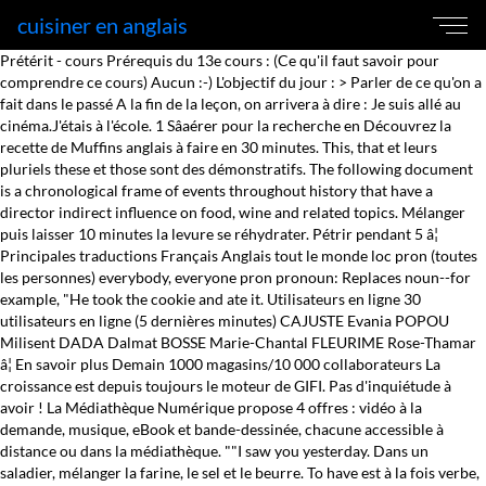
cuisiner en anglais
Prétérit - cours Prérequis du 13e cours : (Ce qu'il faut savoir pour
comprendre ce cours) Aucun :-) L'objectif du jour : > Parler de ce qu'on a
fait dans le passé A la fin de la leçon, on arrivera à dire : Je suis allé au
cinéma.J'étais à l'école. 1 Sâaérer pour la recherche en Découvrez la
recette de Muffins anglais à faire en 30 minutes. This, that et leurs
pluriels these et those sont des démonstratifs. The following document
is a chronological frame of events throughout history that have a
director indirect influence on food, wine and related topics. Mélanger
puis laisser 10 minutes la levure se réhydrater. Pétrir pendant 5 â¦
Principales traductions Français Anglais tout le monde loc pron (toutes
les personnes) everybody, everyone pron pronoun: Replaces noun--for
example, "He took the cookie and ate it. Utilisateurs en ligne 30
utilisateurs en ligne (5 dernières minutes) CAJUSTE Evania POPOU
Milisent DADA Dalmat BOSSE Marie-Chantal FLEURIME Rose-Thamar
â¦ En savoir plus Demain 1000 magasins/10 000 collaborateurs La
croissance est depuis toujours le moteur de GIFI. Pas d'inquiétude à
avoir ! La Médiathèque Numérique propose 4 offres : vidéo à la
demande, musique, eBook et bande-dessinée, chacune accessible à
distance ou dans la médiathèque. ""I saw you yesterday. Dans un
saladier, mélanger la farine, le sel et le beurre. To have est à la fois verbe,