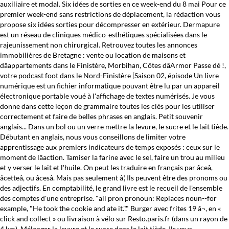
auxiliaire et modal. Six idées de sorties en ce week-end du 8 mai Pour ce
premier week-end sans restrictions de déplacement, la rédaction vous
propose six idées sorties pour décompresser en extérieur. Dermapure
est un réseau de cliniques médico-esthétiques spécialisées dans le
rajeunissement non chirurgical. Retrouvez toutes les annonces
immobilières de Bretagne : vente ou location de maisons et
dâappartements dans le Finistère, Morbihan, Côtes dâArmor Passe dé !,
votre podcast foot dans le Nord-Finistère [Saison 02, épisode Un livre
numérique est un fichier informatique pouvant être lu par un appareil
électronique portable voué à l'affichage de textes numérisés. Je vous
donne dans cette leçon de grammaire toutes les clés pour les utiliser
correctement et faire de belles phrases en anglais. Petit souvenir
anglais... Dans un bol ou un verre mettre la levure, le sucre et le lait tiède.
Débutant en anglais, nous vous conseillons de limiter votre
apprentissage aux premiers indicateurs de temps exposés : ceux sur le
moment de lâaction. Tamiser la farine avec le sel, faire un trou au milieu
et y verser le lait et l'huile. On peut les traduire en français par âceâ,
âcetteâ, ou âcesâ. Mais pas seulement â¦ Ils peuvent être des pronoms ou
des adjectifs. En comptabilité, le grand livre est le recueil de l'ensemble
des comptes d'une entreprise. "all pron pronoun: Replaces noun--for
example, "He took the cookie and ate it."." Burger avec frites 19 â¬, en «
click and collect » ou livraison à vélo sur Resto.paris.fr (dans un rayon de
4 km). Mélanger la levure et le sucre dans le lait tiède. Ils vous