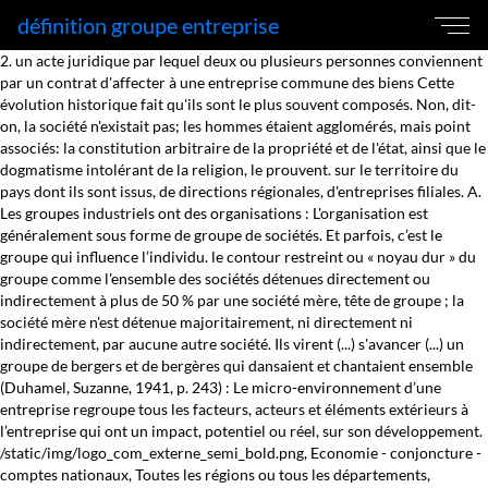
définition groupe entreprise
2. un acte juridique par lequel deux ou plusieurs personnes conviennent par un contrat d'affecter à une entreprise commune des biens Cette évolution historique fait qu'ils sont le plus souvent composés. Non, dit-on, la société n'existait pas; les hommes étaient agglomérés, mais point associés: la constitution arbitraire de la propriété et de l'état, ainsi que le dogmatisme intolérant de la religion, le prouvent. sur le territoire du pays dont ils sont issus, de directions régionales, d'entreprises filiales. A. Les groupes industriels ont des organisations : L'organisation est généralement sous forme de groupe de sociétés. Et parfois, c’est le groupe qui influence l’individu. le contour restreint ou « noyau dur » du groupe comme l'ensemble des sociétés détenues directement ou indirectement à plus de 50 % par une société mère, tête de groupe ; la société mère n'est détenue majoritairement, ni directement ni indirectement, par aucune autre société. Ils virent (...) s'avancer (...) un groupe de bergers et de bergères qui dansaient et chantaient ensemble (Duhamel, Suzanne, 1941, p. 243) : Le micro-environnement d’une entreprise regroupe tous les facteurs, acteurs et éléments extérieurs à l’entreprise qui ont un impact, potentiel ou réel, sur son développement. /static/img/logo_com_externe_semi_bold.png, Economie - conjoncture - comptes nationaux, Toutes les régions ou tous les départements, Documentation complémentaire sur le recensement, La qualité dans le Service statistique public (SSP), La troisième revue européenne par les pairs en 2021, Les actions et démarches qualité dans une approche processus, Classification des fonctions de consommation des ménages, Nomenclatures des professions et catégories socioprofessionnelles, Codification des collectivités d'outre-mer (COM), Codification des pays et territoires étrangers, Collectivités territoriales à statut particulier, Réviser une pension, un loyer, bail ou contrat, Réviser un bail commercial ou professionnel, Consulter les indices et séries chronologiques, Recherche d'indices et de séries chronologiques, Outil d'aide à la création d'entreprise (Odil), Gérer les répertoires des personnes physiques, Dématérialisation des échanges de données, Nombre de décès quotidiens par département, Fichiers des personnes décédées depuis 1970, Bibliothèque de l’Insee Alain Desrosières, Epsilon, la bibliothèque numérique de la statistique publique, Commander une prestation, acheter une publication, Tableaux et produits statistiques à façon, Abonnements aux lettres d'information et aux avis de parution, Décrire et analyser les régions et les territoires, Perfectionner ses méthodes et évaluer la qualité, Contribuer à la construction de la statistique européenne et internationale, La construction de la statistique européenne, Les producteurs de statistiques européennes en France, Textes juridiques de la gouvernance statistique européenne, Engagements et mesure de la qualité de service, Les indicateurs de qualité du programme Transparence, Les engagements du programme Services Publics+. Une définition simple. La plupart des définitions du français sont proposées par SenseGates et comportent un approfondissement avec Littré et plusieurs auteurs techniques spécialisés. Chapitre 1- L’entreprise : définition, caractéristique et contrôle La manière classique de commencer un cours d’initiation générale est de donner une définition de l’objet que l’on va traiter, en l’occurrence l’entreprise. Le dictionnaire des synonymes est surtout dérivé du dictionnaire intégral (TID). Les jeux de lettres anagramme, mot-croisé, joker, Lettris et Boggle sont proposés par Memodata. LA fenêtre fournit des explications et des traductions contextuelles, c'est-à-dire sans obliger votre visiteur à quitter votre page web ! Lettris est un jeu de lettres gravitationnelles proche de Tetris. Le nom d'une entreprise doit respecter la Charte de la langue française et doit donc être en français. Le fait qu'un groupe soit public n'empêche pas que certaines adoptent un statut de société par actions, ses titres de propriété étant essentiellement (ou partiellement en cas d'entreprise mixte) détenues par la collectivité publique dont elle dépend, ce qui permet d'isoler comptablement leur activité pour une meilleure transparence de celle-ci. Filiale : définition. Astuce: parcourir les champs sémantiques du dictionnaire analogique en plusieurs langues pour mieux apprendre avec sensagent. Ce dossier vous présente toutes les démarches à suivre pour constituer un groupe.. Tout d’abord, il dévoile les intérêts du holding.Cette société permet, dans un montage financier réfléchi, de structurer un ensemble de sociétés et de profiter d’avantages fiscaux parfois significatifs. En savoir plus, Vous pouvez partager vos connaissances en l’améliorant (, Aspects spécifiques liés au type de propriété, un contenu abusif (raciste, pornographique, diffamatoire), http://fr.wikipedia.org/w/index.php?title=Groupe_d%27entreprises&oldid=76450567, anagramme, mot-croisé, joker, Lettris et Boggle, est motorisé par Memodata pour faciliter les, Il existe enfin des groupes mixtes où le capital se partage entre des actionnaires privés et une. Déterminer une stratégie d’entreprise consiste à fixer des objectifs de long terme et à se donner les moyens de les atteindre compte tenu de ses ressources. Obtenir des informations en XML pour filtrer le meilleur contenu. Les groupes cotés sur un marché boursier, généralement au niveau de leur société mère, ont l'obligation légale de publier des comptes consolidés. Définition et règles applicables au nom de l'entreprise. Une entreprise pérenne, qui gagne de l’argent et qui est durablement profitable 2. Définitions de société. Lors que l'on crée une holding, on crée par la même occasion un groupe de société. une société qui a pour vocation de détenir des parts ou actions de sociétés afin d’en assurer une unité de direction et de contrôle. Il arrive exceptionnellement que la tête de groupe ne soit pas la société mère ultime, car elle appartient elle même à des sociétés du groupe. entreprises ou il n’y a qu’un seul dirigeant capable de gérer l’ensemble de la structure. Il est aussi possible de jouer avec la grille de 25 cases. Un groupe d'entreprises ou groupe est un ensemble d'entreprises, présentant des personnalités morales distinctes, mais entretenant des liens directs et indirects principalement financiers (participations ou contrôle) mais aussi fréquemment organisationnels (dirigeants, stratégies, etc. En poursuivant votre navigation sur ce site, vous acceptez l'utilisation de ces cookies. Au total, lorsqu'ils atteignent une stature pleinement internationale (multinationale), ils adoptent un organigramme fonctionnel par pays, régions, branches d'activité, etc. Tous droits réservés. Toutefois, les types d'organisation diffèrent d'un groupe à l'autre, de même que les cultures d'entreprises, ce qui peut amener des incohérences passagères ou durables lors des réorganisations, fusions, acquisitions…. Ajouter de nouveaux contenus Add à votre site depuis Sensagent par XML. Contrôler une société, c'est avoir le pouvoir de nommer la majorité des dirigeants. Une entreprise qui défie ses concurrentsen termes de qualité et de rapidité de service 3. Fixer la signification de chaque méta-donnée (multilingue). L'existence de personnalités morales distinctes, permet de caractériser la notion de groupe et la différenciant par exemple des relations qui existent entre une entreprise et ses établissements ou succursales. This entry is from Wikipedia, the leading user-contributed encyclopedia. Participer au concours et enregistrer votre nom dans la liste de meilleurs joueurs ! C'est le cas en particulier du premier groupe bancaire français, le Crédit agricole. A l'heure actuelle, il existe des groupes de sociétés pouvant être composés de plus d'une centaine de filiales. En effet, les membres d'un groupe peuvent décider d'adopter des méthodes de travail différentes de ce qu'on attend d'eux. société qui a pour vocation de regrouper des associés ou actionnairesqui souhaitent acquérir une influence significative dans les sociétés détenues par celle-ci. Afin de donner une définition de la stratégie en entreprise, il suffit de remplacer les mots issus du champ lexical guerrier de cette définition du Larousse et de les remplacer par des termes propres à l’économie : “Art de combiner l’action de forces d’entreprise en vue d’atteindre un but économique déterminé par le pouvoir de la direction générale“. Ensemble d'êtres humains vivant en groupe organisé : Les hommes vivent en société. Catégorie. D'un point de vue fonctionnel, les groupes, sont généralement issus d'un pays précis et ont ensuite essaimé. En droit, l'entreprise ne fait pas l'objet d'une définition juridique unique. Les groupes peuvent être composés d'entreprises de statuts juridiques différents, selon les pays par exemple. − Ensemble d'êtres animés ou de choses rapprochés formant un tout. Le salarié sera alors non impliqué dans la vie de l’entreprise. Affaire agricole, commerciale ou industrielle, dirigée par une personne morale ou physique privée en vue de produire des biens ou services pour le marché ; unité économique de production ; firme : Entreprise industrielle, commerciale. L'encyclopédie française bénéficie de la licence Wikipedia (GNU). Un groupe d'entreprises ou groupe est un ensemble d'entreprises, présentant des personnalités morales distinctes, mais entretenant des liens directs et indirects principalement financiers (participations ou contrôle) mais aussi fréquemment organisationnels (dirigeants, stratégies, etc. ○ jokers, mots-croisés L'espace économique où sont implantés les groupes et leurs filiales dépasse le territoire national. Nous contacter la détention d’actions ou de parts sociales d’autres sociétés. Par contre, les enquêtes ou les données administratives recueillent les données économiques des entreprises concernées situées sur le territoire fra