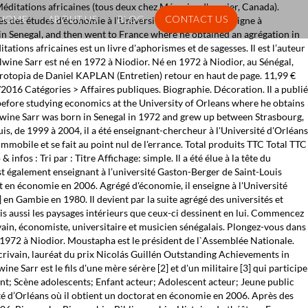
n and Kulturzeit (1995). Ajoutez-le à votre liste de souhaits ou abonnez-vous à l'auteur Felwine Sarr - … Il devient par la suite agrégé des universités et professeur titulaire du CAMES. La famille compte 8 enfants dont plusieurs artistes comme la musicienne et poète Ngnima Sarr [2].Il grandit à Strasbourg, Kaolack, Tambacounda et Dakar [5].Après des études primaires et secondaires au Sénégal, il poursuit ses études supérieures … Age, Biography and Wiki. Biographie Spiritualité Archéologie ... Felwine Sarr est écrivain et universitaire. Il y a 1 produit dans votre panier. Revisitons le savoir-f Biographie auteur : Felwine Sarr est un écrivain sénégalais né en 1972. Premier ministre en 1983 et entre 2000 et 2001, il préside depuis 2012 l’Assemblée nationale. Agrégé d'économie, il enseigne à l'Université Gaston Berger de Saint-Louis du Sénégal. Economiste de formation, il obtient en 2006 un doctorat en économie à l’université d’Orléans (France). Felwine Sarr : Livres, Biographie, Livres Audio, Bibliographie... tout savoir sur Felwine Sarr Auprès du fleuve de Saint-Louis du Sénégal, un être pense lentement au fil de l'eau. Né en 1972 au Sénégal, Felwine Sarr est écrivain et universitaire. Sabine Cessou Independent Journalist African politics. He is the former dean of Economics and Management, and he created and headed the Faculty of Civilisations, Religions, Arts and Communication, at the Université Gaston Berger in Saint-Louis, Senegal. 17,00 € Commander Ajouter au panier. La famille compte 8 enfants dont plusieurs artistes comme la musicienne et poète Ngnima Sarr [2]. Du même auteur. Felwine Sarr was born on 11 September, 1972 in Île de Guior, Senegal. Commander. C’est ce même rapport que nous livre aujourd’hui l’universitaire aux éditions Philippe Rey. Felwine SARR Sénégal. Felwine Sarr, né en 1972 à Niodior dans le Sine-Saloum, est un écrivain, économiste, universitaire et musicien sénégalais [1].. Biographie. Plongez-vous dans le livre La saveur des derniers mètres de Felwine Sarr au format Grand Format. Moustapha Niasse (né le 4 novembre 1939 à Keur Madiabel) est un homme politique sénégalais. Biographie: Felwine Sarr est un écrivain sénégalais né en 1972. Il est également enseignant à l’université Gaston-Berger de Saint-Louis (Sénégal). Popular As: N/A: Occupation: N/A: … Learn How rich is He in this year and how He spends money? 0. Also learn how He earned most of networth at the age of 48 years old? Produit ajouté au panier avec succès Quantité. Biographie. Également auteur-compositeur-interprète, il a produit trois oeuvres discographiques : … Né en 1972 à Niodior, Felwine Sarr est un universitaire et écrivain sénégalais. Il est Anne-Marie Bryan Distinguished Professeur d’études Romanes à l’Université de … Il co-organise chaque année les Ateliers de la Pensée à Dakar avec Achille Mbembé. Economiste de formation, il obtient en 2006 un doctorat en économie à l’université d’Orléans (France). Après des études primaires et secondaires au Sénégal, il poursuit ses études supérieures à l'université d'Orléans, où il obtient un doctorat en économie en 2006. Former c
HOME
ABOUT US
BLOG
CONTACT US