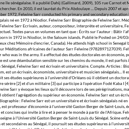
rieurs que ceux-ci dessinent en lui. Commencez à lire Afrotopia (Document) sur votre Kindle en moins d'une … En 2009, il obtient l’agrégation du supérieur en économie. Felwine Sarr est un écrivain, économiste, universitaire et musicien sénégalais. Plongez-vous dans le livre Méditations africaines de Felwine Sarr au format Grand Format. Biographie : Felwine Sarr est un universitaire et écrivain sénégalais né en 1972 à Niodior. Moustapha est le président de l`Assemblée Nationale. Total. Biographie de l'auteur Felwine Sarr, né à Niodior (Sénégal) en 1972, est professeur d'économie à l'université Gaston Berger de Saint-Louis, écrivain, lauréat du prix Nicolás Guillén Outstanding Achievements in Philosophical Literature en 2018. Référence . Une suite de formes brèves et concises qui invite à lire et à penser le monde à partir de l'Afrique. Felwine Sarr est le fils d'une mère sérère [2] et d'un militaire [3] qui participe à l'opération Fodé Kaba I [4] en Gambie en 1980. Agrégé d'économie, il enseigne à l'Université Gaston Berger de Saint-Louis du Sénégal. Scène enfant; Scène adolescents; Enfant acteur; Adolescent acteur; Jeune public enfant; Jeune public adolescent - Techniques. Après des études primaires et secondaires au Sénégal, il poursuit ses études supérieures à l’université d’Orléans où il obtient un doctorat en économie en 2006. Après des études primaires et secondaires au Sénégal, il poursuit ses études supérieures à l’Université d’Orléans où il obtient un doctorat en économie en 2006. Biography. Biographie; Bibliographie; Histoire du théâtre - Espace jeunesse. Vous pouvez le commander en ajoutant ce livre à votre panier. Felwine Sarr est un universitaire et écrivain sénégalais né en 1972 à Niodior. A Professor of Economics, he trained at the University of Orléans and has been lecturing at the Gaston Berger University of Saint Louis since 2007. His lectures and … Références spécifiques. Techniques; Techniques vocales; Diction / Articulation ; Improvisation; Cinéma; Eclairage de scène, lumière - Occasion; La Librairie / Accès - Contact VOIR MON PANIER … Biography Felwine Sarr is a scholar, writer and musician whose research focuses on epistemology, economic policies and the history of religious ideas. Felwine Sarr est un universitaire et écrivain sénégalais. Il y a 0 produits dans votre panier. Biography. Discover Felwine Sarr's Biography, Age, Height, Physical Stats, Dating/Affairs, Family and career updates. Il a ensuite commandé à Felwine Sarr et Bénédicte Savoy un "Rapport sur la restitution du patrimoine culturel africain", qui lui a été remis le 23 novembre 2018. Vous êtes informés sur sa disponibilité, son prix, ses données techniques. Panier. 9,99 € Télécharger Télécharger. Biography. Biographie. Il poursuit ses études au lycée Faidherbe de Saint-Louis, puis à … Il dirige en 2017, avec Achille Mbembe, l’ouvrage Écrire l’Afrique-Monde (Jimsaan-Philippe Rey), réunissant les Actes des Ateliers de la pensée de Dakar et de Saint-Louis. Full professor and agregation holder, he teaches at the University Gaston Berger of Saint-Louis since 2007. Felwine Sarr est un universitaire et écrivain sénégalais né le 11 septembre 1972 à Niodior, dans les îles du Saloum. Il a publié Dahij (Gallimard, 2009), 105 rue Carnot et Méditations africaines (tous deux chez Mémoire d'encrier, Canada). Felwine Sarr is a producer, known for Afrique, La pensée en mouvement Part I (2018), Wer wir ware