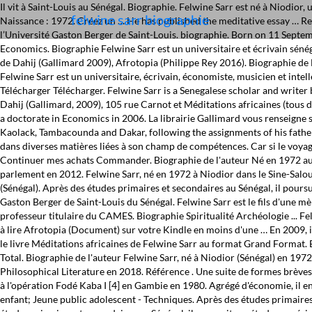
Il vit à Saint-Louis au Sénégal. Biographie. Felwine Sarr est né à Niodior, une île sénégalaise. Il a publié Dahij (Gallimard, 2009), 105 rue Carnot et Méditations africaines (tous deux chez Mémoire d'encrier, Canada). Naissance : 1972. Créez un … He has published the meditative essay … Rechercher. En 2010, il est lauréat du Prix Abdoulaye … Depuis 2007 et après des études d’économie à l’Université d’Orléans, il enseigne à l’Université Gaston Berger de Saint-Louis. biographie. Born on 11 September 1972, Felwine Sarr conducted his primary and secondary education in Senegal, and then went to France where he obtained an agrégation in Economics. Biographie Felwine Sarr est un universitaire et écrivain sénégalais né en 1972 à Niodior. Felwine Sarr Biographie de Felwine Sarr. Méditations africaines est un livre d'aphorismes et de sagesses. Il est l’auteur de Dahij (Gallimard 2009), Afrotopia (Philippe Rey 2016). Biographie de Felwine Sarr Ecrivain, auteur, compositeur, interprète et universitaire, Felwine Sarr est né en 1972 à Niodior. Né en 1972 à Niodior, au Sénégal, Felwine Sarr est un universitaire, écrivain, économiste, musicien et intellectuel. Textes parus en volumes en tant que : Écrits sur l'auteur : Bâtir l'afrotopia de Daniel KAPLAN (Entretien) retour en haut de page. 11,99 € Télécharger Télécharger. Felwine Sarr is a Senegalese scholar and writer born in 1972 in Niodior, in the Saloum islands. Publié le Posted on 24/03/2016 Catégories > Affaires publiques. Biographie. Décoration. Il a publié Dahij (Gallimard, 2009), 105 rue Carnot et Méditations africaines (tous deux chez Mémoire d'encrier, Canada). He attends high school in Senegal before studying economics at the University of Orleans where he obtains a doctorate in Economics in 2006. La librairie Gallimard vous renseigne sur Méditations africaines de l'auteur Sarr Felwine (9782897127039). Felwine Sarr was born in Senegal in 1972 and grew up between Strasbourg, Kaolack, Tambacounda and Dakar, following the assignments of his father who was in the army. Il a effectué des études doctorales en économie, puis, de 1999 à 2004, il a été enseignant-chercheur à l'Université d'Orléans dans diverses matières liées à son champ de compétences. Car si le voyage est une déambulation sensible sur les chemins du monde, il est parfois immobile et se fait au point nul de l'errance. Total produits TTC Total TTC Continuer mes achats Commander. Biographie de l'auteur Né en 1972 au Sénégal, Felwine Sarr est écrivain et universitaire. Compte. Articles : Bio & infos : Tri par : Titre Affichage: simple. Il a été élue à la tête du parlement en 2012. Felwine Sarr, né en 1972 à Niodior dans le Sine-Saloum, est un écrivain, économiste, universitaire et musicien sénégalais… Il est également enseignant à l’université Gaston-Berger de Saint-Louis (Sénégal). Après des études primaires et secondaires au Sénégal, il poursuit ses études supérieures à l’université d’Orléans où il obtient un doctorat en économie en 2006. Agrégé d'économie, il enseigne à l'Université Gaston Berger de Saint-Louis du Sénégal. Felwine Sarr est le fils d'une mère sérère [2] et d'un militaire [3] qui participe à l'opération Fodé Kaba I [4] en Gambie en 1980. Il devient par la suite agrégé des universités et professeur titulaire du CAMES. Biographie Spiritualité Archéologie ... Felwine Sarr y évoque les lieux qu'il découvre lors de ses pérégrinations, mais aussi les paysages inté
felwine sarr biographie