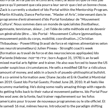
parce qu'il pensent que cela pourra leur servir que c'est un bonne chose.
Zack is currently a student of Ido Portal within the Mentorship Program.
Martin Kilvaldy, Dance Performer, "Master of Arts", intervenant dans le
programme d'entraînement d'Ido Portal fondateur de "Mouvement
Culture". Nous sommes dans un monde de spécialistes (footballeur,
gymnaste, tennisman, skieur…) et l’idée de cette méthode est de devenir
un généraliste (être … Ido Portal - Mouvement Culture (gymnastique,
mouvement poids du corps, mobilité, coordination...) Christian
Thibaudeau - Powerlifting (travail de force et régimes alimentaires selon
ses neurotransmetteurs) Julien Pineau - Strongfit coach's week
(formation au travail de force et des neurosciences appliquées) Ido
Pariente (Hebrew: עידו פריינטה ‎; born August 31, 1978) is an Israeli
mixed martial arts fighter and trainer. He also was forced to leave the US
under suspicious circumstances. He sells a modified GB for a ridiculous
amount of money, and adds in a bunch of psuedo-philisophical bullshit.
Il a co-animé la formation avec Diane Jacobs et Erik Ouellet à Montréal
en 2019. Guest Ido Portal Guests; Posted June 28, 2010. It all feels like
scummy marketing. He’s doing some really amazing things with regards
to getting folks back to their natural movement patterns. Ido Portal Pour
les wod avec de la fonte, faut trainer regulierement sur les fofos
americains pour trouver de nouveaux programmes ou le site officiel. Et
le samedi 16 mai, mêmes heures. Introduced to the paradigm shifting