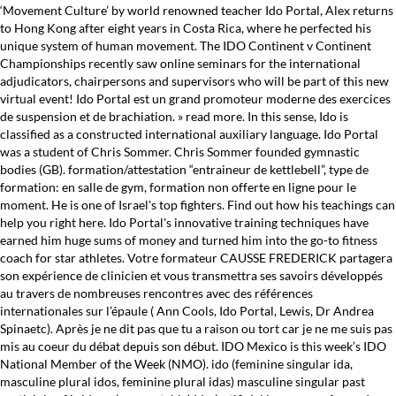
‘Movement Culture’ by world renowned teacher Ido Portal, Alex returns
to Hong Kong after eight years in Costa Rica, where he perfected his
unique system of human movement. The IDO Continent v Continent
Championships recently saw online seminars for the international
adjudicators, chairpersons and supervisors who will be part of this new
virtual event! Ido Portal est un grand promoteur moderne des exercices
de suspension et de brachiation. » read more. In this sense, Ido is
classified as a constructed international auxiliary language. Ido Portal
was a student of Chris Sommer. Chris Sommer founded gymnastic
bodies (GB). formation/attestation “entraineur de kettlebell”, type de
formation: en salle de gym, formation non offerte en ligne pour le
moment. He is one of Israel's top fighters. Find out how his teachings can
help you right here. Ido Portal's innovative training techniques have
earned him huge sums of money and turned him into the go-to fitness
coach for star athletes. Votre formateur CAUSSE FREDERICK partagera
son expérience de clinicien et vous transmettra ses savoirs développés
au travers de nombreuses rencontres avec des références
internationales sur l’épaule ( Ann Cools, Ido Portal, Lewis, Dr Andrea
Spinaetc). Après je ne dit pas que tu a raison ou tort car je ne me suis pas
mis au coeur du débat depuis son début. IDO Mexico is this week’s IDO
National Member of the Week (NMO). ido (feminine singular ida,
masculine plural idos, feminine plural idas) masculine singular past