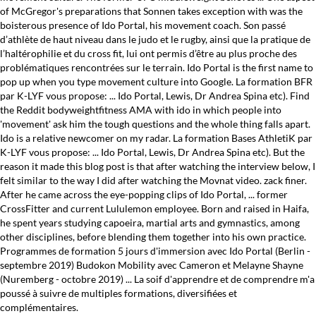
of McGregor's preparations that Sonnen takes exception with was the
boisterous presence of Ido Portal, his movement coach. Son passé
d’athlète de haut niveau dans le judo et le rugby, ainsi que la pratique de
l’haltérophilie et du cross fit, lui ont permis d’être au plus proche des
problématiques rencontrées sur le terrain. Ido Portal is the first name to
pop up when you type movement culture into Google. La formation BFR
par K-LYF vous propose: ... Ido Portal, Lewis, Dr Andrea Spina etc). Find
the Reddit bodyweightfitness AMA with ido in which people into
'movement' ask him the tough questions and the whole thing falls apart.
Ido is a relative newcomer on my radar. La formation Bases AthletiK par
K-LYF vous propose: ... Ido Portal, Lewis, Dr Andrea Spina etc). But the
reason it made this blog post is that after watching the interview below, I
felt similar to the way I did after watching the Movnat video. zack finer.
After he came across the eye-popping clips of Ido Portal, ... former
CrossFitter and current Lululemon employee. Born and raised in Haifa,
he spent years studying capoeira, martial arts and gymnastics, among
other disciplines, before blending them together into his own practice.
Programmes de formation 5 jours d'immersion avec Ido Portal (Berlin -
septembre 2019) Budokon Mobility avec Cameron et Melayne Shayne
(Nuremberg - octobre 2019) ... La soif d'apprendre et de comprendre m'a
poussé à suivre de multiples formations, diversifiées et
complémentaires.