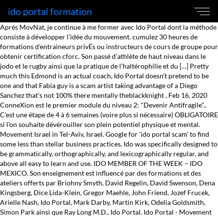
ido portal formation
Après MovNat, je continue à me former avec Ido Portal dont la méthode
consiste à développer l’idée du mouvement. cumulez 30 heures de
formations d'entraineurs privÉs ou instructeurs de cours de groupe pour
obtenir certification cforc. Son passé d’athlète de haut niveau dans le
jodo et le rugby ainsi que la pratique de l’haltérophilie et du […] Pretty
much this Edmond is an actual coach, Ido Portal doesn’t pretend to be
one and that Fabia guy is a scam artist taking advantage of a Diego
Sanchez that’s not 100% there mentally theblackknight , Feb 16, 2020
ConneXion est le premier module du niveau 2: "Devenir Antifragile"..
C'est une étape de 4 à 6 semaines (voire plus si nécessaire) OBLIGATOIRE
si l'on souhaite dévérouiller son plein potentiel physique et mental.
Movement Israel in Tel-Aviv, Israel. Google for 'ido portal scam' to find
some less than stellar business practices. Ido was specifically designed to
be grammatically, orthographically, and lexicographically regular, and
above all easy to learn and use. IDO MEMBER OF THE WEEK – IDO
MEXICO. Son enseignement est influencé par des formations et des
ateliers offerts par Briohny Smyth, David Regelin, David Swenson, Dena
Kingsberg, Dice Lida-Klein, Gregor Maehle, John Friend, Jozef Frucek,
Arielle Nash, Ido Portal, Mark Darby, Martin Kirk, Odelia Goldsmith,
Simon Park ainsi que Ray Long M.D.. Ido Portal. Ido Portal - Movement