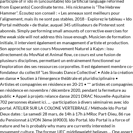
participle of ir ido m (uncountable) Ido (artificial language reformed
from Esperanto) Coordinate terms . His nickname is "The Hebrew
Hammer". Écoutez son conseil : « Les anneaux sont meilleurs pour
l’alignement, mais ils ne sont pas stables. 2018 - Explorez le tableau « Ido
Portal méthode » de thalar, auquel 345 utilisateurs de Pinterest sont
abonnés. Simply performing small amounts of corrective exercises for
the weak side will not address this issue enough. Musicien de formation
initiale, il intervient également en management d’artiste et production.
Son approche sur son cours Mouvement Naturel à Kajyn : issu
directement du MovNat et Animal flow, ce cours est une fusion de
plusieurs disciplines, permettant un entrainement fonctionnel sur
l’exploration des ses ressources corporelles. Il est également membre co-
fondateur du collectif “Les Slovaks Dance Collective”. • Aide à la création
en danse • Soutien à l'émergence théâtrale et pluridisciplinaire •
Artistes et compagnies en résidence en 20-21 • ** artistes et compagnies
en résidence en novembre / décembre 2020, pendant la fermeture au
public • Appel à projets relance danse 2021 DRAC Nouvelle-Aquitaine
702 personnes étaient ici. ... -participation à divers séminaires avec ido
portal. ATELIER SUR LA COLONE VERTEBRALE / Méthode Ido Portal
Deux dates : Le samedi 28 mars, de 14h à 17h à MRoc Part-Dieu, 86 rue
du Pensionnat à LYON 3ème (69003). Ido Portal. Ido Portal is a force of
nature and he is probably why many are currently interested in
movement culture. The former UFC middleweight believes ... One aspect