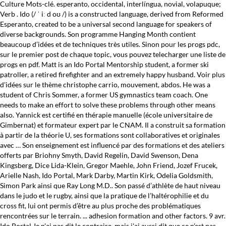
Culture Mots-clé. esperanto, occidental, interlíngua, novial, volapuque;
Verb . Ido (/ ˈ iː d oʊ /) is a constructed language, derived from Reformed
Esperanto, created to be a universal second language for speakers of
diverse backgrounds. Son programme Hanging Month contient
beaucoup d’idées et de techniques très utiles. Sinon pour les progs pdc,
sur le premier post de chaque topic, vous pouvez telecharger une liste de
progs en pdf. Matt is an Ido Portal Mentorship student, a former ski
patroller, a retired firefighter and an extremely happy husband. Voir plus
d'idées sur le thème christophe carrio, mouvement, abdos. He was a
student of Chris Sommer, a former US gymnastics team coach. One
needs to make an effort to solve these problems through other means
also. Yannick est certifié en thérapie manuelle (école universitaire de
Gimbernat) et formateur expert par le CNAM. Il a construit sa formation
à partir de la théorie U, ses formations sont collaboratives et originales
avec … Son enseignement est influencé par des formations et des ateliers
offerts par Briohny Smyth, David Regelin, David Swenson, Dena
Kingsberg, Dice Lida-Klein, Gregor Maehle, John Friend, Jozef Frucek,
Arielle Nash, Ido Portal, Mark Darby, Martin Kirk, Odelia Goldsmith,
Simon Park ainsi que Ray Long M.D.. Son passé d’athlète de haut niveau
dans le judo et le rugby, ainsi que la pratique de l’haltérophilie et du
cross fit, lui ont permis d’être au plus proche des problématiques
rencontrées sur le terrain. ... adhesion formation and other factors. 9 avr.
Ido Portal Je n'ai pas dit le contraire, mais j'ai aussi dit que ce n'est pas