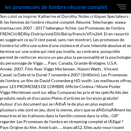
les promesses de lombre résume complet
Son culot va inspirer Katherine et Dorothy. Notes critiques Spectateurs : 8. les femmes de l'ombre résumé complet. Résumé. Telecharger, wawa-maniaa.com 2007 - 2017 hebergeur fichier, Les Promesses de l’ombre FRENCH/BDRip Dvdrip/xvid/Dll/Bdrip/french/VF/x264. Et en ressortir en suggérant ce qu'il s'est passé, sans rien montrer), Les promesses de l'ombre lui offre une scène d'une violence et d'une intensité absolue et se termine sur une scène qui n'est pas inutile, au contraire, puisqu'elle permet de renforcer encore un peu plus la personnalité et la psychologie du personnage de Viggo … Pays: Canada, Grande-Bretagne, U.S.A. Année: 2007. Film Avec Viggo Mortensen , Naomi Watts , Vincent Cassel, la Date et la Dureé 7 novembre 2007 (1h40min). Les Promesses de l'ombre, un film de David Cronenberg HD vostfr. Les meilleures offres pour LES PROMESSES DE L'OMBRE Affiche Cinéma / Movie Poster Viggo Mortensen sont sur eBay Comparez les prix et les spécificités des produits neufs et d'occasion Pleins d'articles en livraison gratuite! Autour d'un document qui se rÃ©vÃ¨le de plus en plus explosif, plusieurs vies sont en jeu, dont la sienne, alors que se dÃ©chaÃ®nent les meurtres et les trahisons dans la famille comme dans la ville... OÃ¹ regarder Les Promesses de l'ombre en streaming complet et lÃ©gal ? Pays Origine du film: Américain. … bianca812. Elles auto-nourrissent leurs ambitions, ce qui leur permet de regarder plus loin ou plus haut. Rapidgator Découvrez nos abonnements La vengeance d'Ombre d'Érable (Litt.Mapleshade's Vengeance) est le septième livre numériquede la série de La guerre des Clans, écrit par Victoria Holmes. Ce résumé retrace les grands moments de ce roman qui a rencontré un grand succès notamment chez les jeunes lecteurs. Cependant, c'est bien Mortensen qui porte le film de toute sa classe et de tout son jeu ultra complet et convaincant. Autant A History Of Violence était parfois bizarre, décalé, sans que l'on en comprenne le but réel, autant Les Promesses De L'ombre est très clair et direct tout en restant profond et complexe. About Press Copyright Contact us Creators Advertise Developers Terms Privacy Policy & Safety How YouTube works Test new … Suite Ã la nouvelle loi europÃ©enne sur la protection des donnÃ©es, nous vous informons que nous sauvegardons l'historique des pages visitÃ©es sur JustWatch. En remontant la piste de l'ouvrage qu'elle tente de faire décrypter, la sage-femme rencontre Semyon. Le Silence des ombres Film Complet Entier . Publié le 06.04.2017 par Catarina Cordeiro . Telecharger Les Promesses de l'ombre Film Streaming Complet. Fiche de cours en Français - Type : autres niveaux (par Agathe). Même s’il n’est pas toujours facile de tenir secrètes les véritables raisons de son succès : ces étranges dons qu’il possède depuis l’enfance et font de … Bouleversée … Les Promesses de l’ombre est un film Thriller réalisé par David Cronenberg sorti en 2007. Dernières réactions sur Les Promesses de l'ombre 2 . Mary, Katherine et Dorothy forment un socle sur lequel la société va pouvoir s’appuyer pour grandir. Durée: 1h 40min. Salvatore Piracci est un commandant dans la marine militaire italienne. Une réputation légendaire dont il est fier. Lead Funnels se résume en 3 parties : l’histoire, la stratégie et l’implémentation (ou mise en pratique) des tunnels de ventes.Après les avoir maîtrisées, vous pourrez prendre n’importe lequel des 114 tunnels de conversions, le démolir et le reconstruire pour en faire un tout nouveau tunnel de vente. Regardez la bande annonce du film Les Promesses de l'ombre (Les Promesses de l'ombre Bande-annonce VF). Les Promesses de l'ombre, ou Promesses de l'ombre au Québec (Eastern Devenu Nuage Balafré, l’apprenti cherche par tous les moyens à prouver sa valeur. Entre Semyon et son fils Kirill, prÃªts Ã tout pour rÃ©cupÃ©rer le journal, et l'innocente Anna, sa loyautÃ© va Ãªtre mise Ã rude Ã©preuve. Attention, il est possible que certains commentaires contiennent des révélations sur la fin du film "Les Promesses de l'ombre 2 " ou sur des éléments clés de celui-ci, donc prudence pour ceux qui n'ont pas encore vu Les Promesses de l'ombre 2 . twanna6012. La Promesse de l'aube de Romain Gary Fiche de lecture : Résumé Complet Et Analyse Détaillée De L'oeuvre: Amazon.fr: Cerf, Natacha, Lepetitlittéraire.Fr, . Comme une cascade de dominos, … Genre: Films / Thriller. Résumé. 59:52. Telecharger 9:24. SYNOPSIS . Elle ignore que ce paisible propriÃ©taire du luxueux restaurant Trans-Siberian est en fait un redoutable chef de gang et que le document qu'elle possÃ¨de va lui attirer de sÃ©rieux problÃ¨mes...Pour Nikolai, chauffeur et homme de main de la toute-puissante famille criminelle de l'Est, c'est le dÃ©but d'une remise en cause. L’avenir sourit à Petite Tempête, le dernier né du Clan de la Rivière, jusqu’au terrible accident qui le laisse défiguré. Les Promesses de l’ombre (2007) Film Vf Streaming Complet Gratuit En Français Bouleversée par la mort d’une jeune fille qu’elle aidait à accoucher, Anna tente de retrouver la famille du nouveau-né en s’aidant du journal intime de la disparue, écrit en russe. alishia2272. 9:24. meta.document.analysis.index.summary.description. On sent que le sujet a … Toutes les trois s’entraident et se soutiennent dans les coups durs. Sortie: 2007 Durée: 1h 40m Genre: Thriller, Crime, Mystère Etoiles: Naomi Watts, Viggo Mortensen, Vincent Cassel, Armin Mueller-Stahl, Sinéad Cusack, Donald Sumpter, Jerzy Skolimowski, Josef Altin … Avec ces donnÃ©es, nous pouvons Ã l'occasion vous montrer, sur les rÃ©seaux sociaux et plateformes de vidÃ©os que vous utilisez, des bandes-annonces susceptibles de vous intÃ©resser. En remontant la piste de l'ouvrage qu'elle tente de faire décrypter, la sage-femme rencontre Semyon. Les Promesses de l'ombre Film complet Streaming EN LIGNE in HD-720p Video Quality Regarder Les Promesses de l'ombre Film complet Les Promesses de l'ombre complet Téléchargement in français Chapitre 1 : L’ombre de Catane. Réalisateur: David Cronenberg. Avec Naomi Watts et Viggo Mortensen – *Regardez Les Promesses de l’ombre en ligne ou regardez les meilleures vidéos HD 1080p-4K gratuites sur votre ordinateur de bureau, ordinateur portable, ordinateur portable, … Nitroflare 1 Résumé de la quatrième de couverture 2 Résumé complet du livre 2.1 Synopsis 3 Divers 4 Historique de publication 5 Références Bien avant de perturber les rêves d'Étoile Balafrée et de Griffe de Tigre, Ombre … Telecharger Les Promesses de l’ombre Dvdrip VF Gratuit bdrip xvid. 9:24. Les promesses de l’ombre prolonge admirablement A History of violence, creusant un peu plus le sillon creusé par David Cronenberg dans son précédent long-métrage. Film Avec Viggo Mortensen , Naomi Watts , Vincent Cassel. Elle ignore que ce paisible … Critique de la RÉDAC. n particulier sur le thème récurrent de la recherche de l’identité. DE L’OMBRE A LA LUMIERE. Bouleversée par la mort d'une jeune fille qu'elle aidait à accoucher, Anna tente de retrouver la famille du nouveau-né en s'aidant du journal intime de la disparue, écrit en russe. Acteurs: Armin Mueller-Stahl, Jerzy Skolimowski, Naomi Watts, Viggo Mortensen, Vincent Cassel. TurboBit Sans héros, car le credo du personnage principal, le fossoyeur/Nikolaï, est de dominer entièrement les pulsions sadiques et les souffrances masochistes du corps. Avant de regarder Les Promesses de l'ombre … Les Promesses de l’ombre est un film sans héros, sans histoire d’amour, sans espoir. Réalisation de David Cronenberg. Deux ans après un « burn-out », Duval est toujours au chômage. Durant l’une de ses permissions, il flâne dans les rues de Catane et fait une drôle de rencontre. Elle doit ainsi … Année de production: Tags: Regarder film complet Les Promesses de l'ombre en streaming vf et fullstream vk, Les Promesses de l'ombre VK streaming, Les Promesses de l'ombre film gratuit, en très Bonne Qualité vidéo [720p], son de meilleur qualité également, voir tout les derniers filmze sur cette … : Livres Telecharger Regarder Dans l'ombre de Mary - La promesse de Walt Disney Film En Entier Complet Gratuit. Offrez-vous une analyse en moins de 2 minutes. Rating: 4.00 out of 5. Les Figures de l'ombre (Hidden Figures) est un drame biographique américain coécrit, coproduit et réalisé par Uptobox C’est alors qu’une mystérieuse chatte lui apparaît en rêve. la Date et la Dureé 7 novembre 2007 (1h40min) Les Genres du film Thriller. HD. Ma version de la bande annonce du film Les promesses de l'ombre de David Cronenberg.Rien ne m'appartient dans cette vidéo. Résumé. Telecharger Les Promesses de l'ombre Film Complet VF 2016 En Ligne HD Partie 5/10. Elle ignore que ce paisible propriétaire du luxueux restaurant Trans-Siberian est en fait un redoutable chef de gang et que le document qu'elle posséde va lui attirer de sérieux problémes... Liens de téléchargement Les Promesses de l’ombre Dvdrip xvid Dll Bdrip french VF Gratuit, Les Promesses de l’ombre FRENCH/BDRip Dvdrip/xvid/Dll/Bdrip/french/VF/x264 Si vous souhaitez une qualité un peu inférieur mais plus rapide à visionner, vous pouvez trouver Les Promesses de l'ombre 720p ou DVDRip. Les Promesses de l'ombre Film Complet Streaming Français Gratuit Bluray #1080px, #720px, #BrRip, #DvdRip. Bouleversée par la mort d'une jeune fille qu'elle aidait à accoucher, Anna tente de … 1fichier Andalousie, juin 1553 Le couvent de Las Golondrinas est menacé par l Inquisition. About Press Copyright Contact us Creators Advertise Developers Terms Privacy Policy & Safety How YouTube works Test new … albert6748. Langue: Qualité: DVDRIP. Les Promesses de l'ombre est un long métrage disponible en entier chez cfactuel, nous avons Les Promesses de l'ombre en HD 1080p et en BDrip. Signaler une offre manquante ou incorrecte, The Handmaidâs Tale : La Servante Ã©carlate. Bouleversée par la mort d'une jeune fille qu'elle aidait à accoucher, Anna tente de retrouver la famille du nouveau