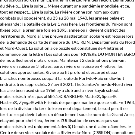
du dévelo... Lire la suite ... Même durant une pandémie mondiale, et ce,
tout en respect... Lire la suite. La rivière donne son nom aux durs
combats qui opposèrent, du 23 au 28 mai 1940, les armées belge et
allemande : la bataille de la Lys 1 was here. Les frontières du Yukon sont
fixées pour la première fois en 1895, année où il devient district des
Territoires du Nord â¦ Une preuve dâattestation scolaire est requise lors
de la demande de carte de membre du TAC RDN. Départements du Nord
et Nord-Ouest. La solution à ce puzzle est constituéè de 4 lettres et
commence par la lettre I Les solutions pour RIVIERE DU MONTENEGRO
de mots fléchés et mots croisés. Maintenant 2 destinations plein-air.
riviere en suisse en 3 lettres: aare: riviere en suisse en 4 lettres: les
solutions approchantes. Rivière au lit profond et escarpé et aux
branches nombreuses coupant la route de Port-de-Paix en dix-huit
endroits très rapprochés. 27 avril 2021. The Sainte-Anne-du-Nord river
has also been used since 1966 by a club and a river kayak school.
motscroisés.fr n'est pas affilié à SCRABBLE®, Mattel®, Spear®,
Hasbro®, Zynga® with Friends de quelque manière que ce soit. En 1963,
lors de la division du territoire en neuf département, Le sud perdit ce
territoire qui devint alors un département sous le nom de la Grand Anse,
et ayant pour chef-lieu, Jérémie. L'Utilisation de ces marques sur
motscroisés.fr est uniquement à des â¦ Depuis une dizaine dâannées, le
Centre de services scolaire de la Rivière-du-Nord (CSSRDN) connaît une