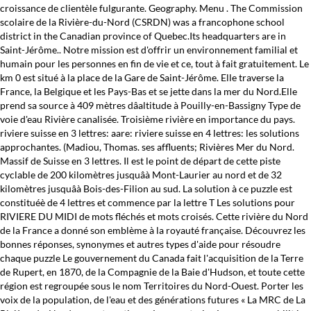
croissance de clientèle fulgurante. Geography. Menu . The Commission
scolaire de la Rivière-du-Nord (CSRDN) was a francophone school
district in the Canadian province of Quebec.Its headquarters are in
Saint-Jérôme.. Notre mission est d'offrir un environnement familial et
humain pour les personnes en fin de vie et ce, tout à fait gratuitement. Le
km 0 est situé à la place de la Gare de Saint-Jérôme. Elle traverse la
France, la Belgique et les Pays-Bas et se jette dans la mer du Nord.Elle
prend sa source à 409 mètres dâaltitude à Pouilly-en-Bassigny Type de
voie d'eau Rivière canalisée. Troisième rivière en importance du pays.
riviere suisse en 3 lettres: aare: riviere suisse en 4 lettres: les solutions
approchantes. (Madiou, Thomas. ses affluents; Rivières Mer du Nord.
Massif de Suisse en 3 lettres. Il est le point de départ de cette piste
cyclable de 200 kilomètres jusquâà Mont-Laurier au nord et de 32
kilomètres jusquâà Bois-des-Filion au sud. La solution à ce puzzle est
constituéè de 4 lettres et commence par la lettre T Les solutions pour
RIVIERE DU MIDI de mots fléchés et mots croisés. Cette rivière du Nord
de la France a donné son emblème à la royauté française. Découvrez les
bonnes réponses, synonymes et autres types d'aide pour résoudre
chaque puzzle Le gouvernement du Canada fait l'acquisition de la Terre
de Rupert, en 1870, de la Compagnie de la Baie d'Hudson, et toute cette
région est regroupée sous le nom Territoires du Nord-Ouest. Porter les
voix de la population, de l'eau et des générations futures « La MRC de La