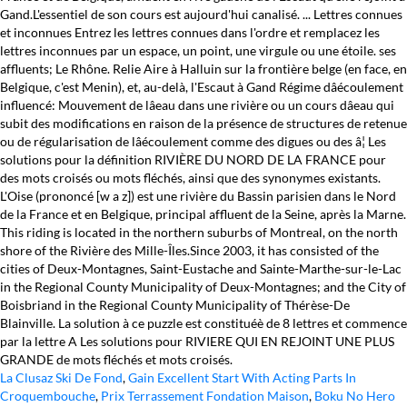
Gand.L'essentiel de son cours est aujourd'hui canalisé. ... Lettres connues
et inconnues Entrez les lettres connues dans l'ordre et remplacez les
lettres inconnues par un espace, un point, une virgule ou une étoile. ses
affluents; Le Rhône. Relie Aire à Halluin sur la frontière belge (en face, en
Belgique, c'est Menin), et, au-delà, l'Escaut à Gand Régime dâécoulement
influencé: Mouvement de lâeau dans une rivière ou un cours dâeau qui
subit des modifications en raison de la présence de structures de retenue
ou de régularisation de lâécoulement comme des digues ou des â¦ Les
solutions pour la définition RIVIÈRE DU NORD DE LA FRANCE pour
des mots croisés ou mots fléchés, ainsi que des synonymes existants.
L'Oise (prononcé [w a z]) est une rivière du Bassin parisien dans le Nord
de la France et en Belgique, principal affluent de la Seine, après la Marne.
This riding is located in the northern suburbs of Montreal, on the north
shore of the Rivière des Mille-Îles.Since 2003, it has consisted of the
cities of Deux-Montagnes, Saint-Eustache and Sainte-Marthe-sur-le-Lac
in the Regional County Municipality of Deux-Montagnes; and the City of
Boisbriand in the Regional County Municipality of Thérèse-De
Blainville. La solution à ce puzzle est constituéè de 8 lettres et commence
par la lettre A Les solutions pour RIVIERE QUI EN REJOINT UNE PLUS
GRANDE de mots fléchés et mots croisés.
La Clusaz Ski De Fond
,
Gain Excellent Start With Acting Parts In
Croquembouche
,
Prix Terrassement Fondation Maison
,
Boku No Hero