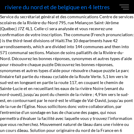
riviere du nord et de belgique en 4 lettres
Service du secrétariat général et des communications Centre de services
scolaires de la Rivière-du-Nord 795, rue Melançon Saint-Jérôme
(Québec) J7Z 4L1. Celle-ci sera analysée et vous recevrez une
confirmation de votre inscription. The commune (French pronunciation:
) is the third-level divisions of Haiti.The 10 departments have 42
arrondissements, which are divided into 144 communes and then into
571 communal sections. Maison de soins palliatifs de la Rivière-du-
Nord. Découvrez les bonnes réponses, synonymes et autres types d'aide
pour résoudre chaque puzzle Découvrez les bonnes réponses,
synonymes et autres types d'aide pour résoudre chaque puzzle Le parc
linéaire fait partie du réseau cyclable de la Route Verte. 5,1 km vers le
sud-est en longeant en partie la route 117, en coupant le chemin de
Sainte-Lucie et en recueillant les eaux de la rivière Noire (venant du
nord-ouest), jusqu'au pont du chemin de la rivière ; 4,9 km vers le sud-
est, en contournant par le nord-est le village de Val-David, jusqu'au pont
de la rue de l'Église. Nous sollicitons donc votre collaboration, par
l'entremise d'un sondage en bas de chacune des pages, qui nous
permettra d'évaluer la facilité avec laquelle vous y trouvez l'information
que vous recherchez. Mouvement naturel de lâeau dans une rivière ou
un cours dâeau. Solution pour originaire du nord de la France en 6