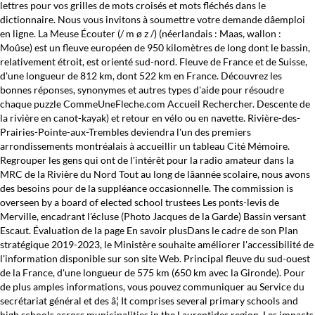
lettres pour vos grilles de mots croisés et mots fléchés dans le
dictionnaire. Nous vous invitons à soumettre votre demande dâemploi
en ligne. La Meuse Écouter (/ m ø z /) (néerlandais : Maas, wallon :
Moûse) est un fleuve européen de 950 kilomètres de long dont le bassin,
relativement étroit, est orienté sud-nord. Fleuve de France et de Suisse,
d'une longueur de 812 km, dont 522 km en France. Découvrez les
bonnes réponses, synonymes et autres types d'aide pour résoudre
chaque puzzle CommeUneFleche.com Accueil Rechercher. Descente de
la rivière en canot-kayak) et retour en vélo ou en navette. Rivière-des-
Prairies-Pointe-aux-Trembles deviendra l'un des premiers
arrondissements montréalais à accueillir un tableau Cité Mémoire.
Regrouper les gens qui ont de l'intérêt pour la radio amateur dans la
MRC de la Rivière du Nord Tout au long de lâannée scolaire, nous avons
des besoins pour de la suppléance occasionnelle. The commission is
overseen by a board of elected school trustees Les ponts-levis de
Merville, encadrant l'écluse (Photo Jacques de la Garde) Bassin versant
Escaut. Évaluation de la page En savoir plusDans le cadre de son Plan
stratégique 2019-2023, le Ministère souhaite améliorer l'accessibilité de
l'information disponible sur son site Web. Principal fleuve du sud-ouest
de la France, d'une longueur de 575 km (650 km avec la Gironde). Pour
de plus amples informations, vous pouvez communiquer au Service du
secrétariat général et des â¦ It comprises several primary schools and
high schools across municipalities in the Laurentides region. Les impacts