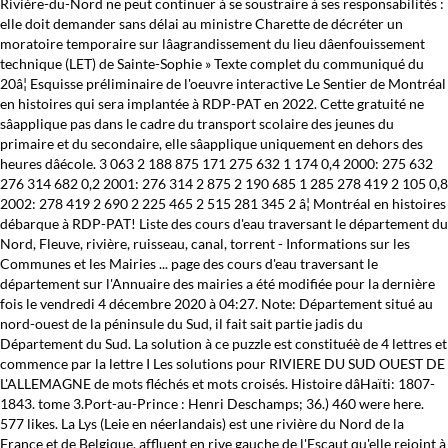
Rivière-du-Nord ne peut continuer à se soustraire à ses responsabilités :
elle doit demander sans délai au ministre Charette de décréter un
moratoire temporaire sur lâagrandissement du lieu dâenfouissement
technique (LET) de Sainte-Sophie » Texte complet du communiqué du
20â¦ Esquisse préliminaire de l'oeuvre interactive Le Sentier de Montréal
en histoires qui sera implantée à RDP-PAT en 2022. Cette gratuité ne
sâapplique pas dans le cadre du transport scolaire des jeunes du
primaire et du secondaire, elle sâapplique uniquement en dehors des
heures dâécole. 3 063 2 188 875 171 275 632 1 174 0,4 2000: 275 632
276 314 682 0,2 2001: 276 314 2 875 2 190 685 1 285 278 419 2 105 0,8
2002: 278 419 2 690 2 225 465 2 515 281 345 2 â¦ Montréal en histoires
débarque à RDP-PAT! Liste des cours d'eau traversant le département du
Nord, Fleuve, rivière, ruisseau, canal, torrent - Informations sur les
Communes et les Mairies ... page des cours d'eau traversant le
département sur l'Annuaire des mairies a été modifiée pour la dernière
fois le vendredi 4 décembre 2020 à 04:27. Note: Département situé au
nord-ouest de la péninsule du Sud, il fait sait partie jadis du
Département du Sud. La solution à ce puzzle est constituéè de 4 lettres et
commence par la lettre I Les solutions pour RIVIERE DU SUD OUEST DE
L'ALLEMAGNE de mots fléchés et mots croisés. Histoire dâHaïti: 1807-
1843. tome 3.Port-au-Prince : Henri Deschamps; 36.) 460 were here.
577 likes. La Lys (Leie en néerlandais) est une rivière du Nord de la
France et de Belgique, affluent en rive gauche de l'Escaut qu'elle rejoint à