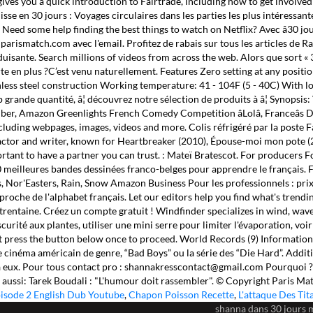
 gives you a quick introduction to Fairtrade, including how to get involv
uisse en 30 jours : Voyages circulaires dans les parties les plus intéress
 Need some help finding the best things to watch on Netflix? Avec â30 jou
arismatch.com avec l'email. Profitez de rabais sur tous les articles de R
uisante. Search millions of videos from across the web. Alors que sort « 
te en plus ?C’est venu naturellement. Features Zero setting at any posit
nless steel construction Working temperature: 41 - 104F (5 - 40C) With l
grande quantité, â¦ découvrez notre sélection de produits à â¦ Synopsis: 
ber, Amazon Greenlights French Comedy Competition âLolâ, Franceâs
ncluding webpages, images, videos and more. Colis réfrigéré par la poste Fa
 an actor and writer, known for Heartbreaker (2010), Épouse-moi mon pote 
mportant to have a partner you can trust. : Mateï Bratescot. For produce
0 meilleures bandes dessinées franco-belges pour apprendre le français.
 Nor'Easters, Rain, Snow Amazon Business Pour les professionnels : prix 
roche de l'alphabet français. Let our editors help you find what's trendi
a trentaine. Créez un compte gratuit ! Windfinder specializes in wind, wave
rité aux plantes, utiliser une mini serre pour limiter l'évaporation, voir 
 press the button below once to proceed. World Records (9) Information a
é le cinéma américain de genre, “Bad Boys” ou la série des “Die Hard”. Add
 à eux. Pour tous contact pro : shannakresscontact@gmail.com Pourquoi ?
e aussi: Tarek Boudali : "L'humour doit rassembler". © Copyright Paris Ma
sode 2 English Dub Youtube
,
Chapon Poisson Recette
,
L'attaque Des Tit
shanna dans 30 jours 