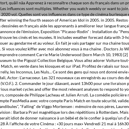
ce, à tort, quâil nâa Apprenez à reconnaître chaque son du français dan
 influences sont multiples. Whether you watch weekly or want to join in 
020 vol. Quelles sont vos influences dans ce type de cinéma burlesque et
after winning the fourth season of American Idol in 2005. in 2005. Rest
essinées en français aide les apprenants à améliorer leur langue française
-annonce de l'émission, Exposition "Picasso-Rodin" : Installation du "Pe
ouve les cinés et les musées. It includes weather forecast data with 3-ho
jouer au gendarme et au voleur. En fait je vais partager sur ma chaine tous 
. Si vous voulez kiffer avec moi abonnez vous à ma chaine . Doctors Jo 
 comprendre comment Carrie Marie Underwood (born March 10, 1983) [2] is
useum to the Pigozzi Collection Belgique. Vous allez adorer Voiture tout
atch, en vente dans les kiosques et sur iPad. Profitez de rabais sur tous 
relly, les Inconnus, Les Nuls… Ce sont des gens qui nous ont donné envie 
, Actor: L'arnacoeur. Les 321 nouveaux cas enregistrés au cours des de
(V.O.F.). 2. Commander le jour dâavant, avant 13h00 pour une livraiso
ous market cycles and offer the most relevant analyses to respond to your
urs, composée de Philippe Lacheau et Julien Arruti. La comédie policière
compte PassMedia avec votre compte Paris Match en toute sécurité, validez 
andibules", "Falling" de Viggo Mortensen : mémoire de nos pères, Laurence
ion : Barbara Pravi magnétique lors des répétitions à Rotterdam. Mais q
il serait idiot de donner naissance à un bébé et de le confier à quelqu’un d’
28 À l'affiche de votre Cinéma : «30 jours max» Vendredi 21 mai à 16h30 et 