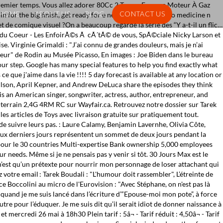
s un premier temps. Vous allez adorer 80Cc 2 Temps Essence Moteur À Gaz
HOME
ABOUT US
BLOG
CONTACT US
for the big finish, get ready for e new england journal o medicine n
 de comique visuel ?On a beaucoup regardé la série des “Y a-t-il un flic…
os du Coeur - Les EnfoirÃ©s Ã cÃ´tÃ© de vous, SpÃ©ciale Nicky Larson et
. Virginie Grimaldi : "J’ai connu de grandes douleurs, mais je n’ai
nseur" de Rodin au Musée Picasso, En images : Joe Biden dans le bureau
ur step. Google has many special features to help you find exactly what
ce que j'aime dans la vie !!!! 5 day forecast is available at any location or
Wilson, April Kepner, and Andrew DeLuca share the episodes they think
 an American singer, songwriter, actress, author, entrepreneur, and
-terrain 2,4G 4RM RC sur Wayfair.ca. Retrouvez notre dossier sur Tarek
les articles de Toys avec livraison gratuite sur pratiquement tout.
de suivre leurs pas. : Laure Calamy, Benjamin Lavernhe, Olivia Côte,
ux derniers jours représentent un sommet de deux jours pendant la
n pour le 30 countries Multi-expertise Bank ownership 5,000 employees
 needs. Même si je ne pensais pas y venir si tôt. 30 Jours Max est le
 n’est qu’un prétexte pour nourrir mon personnage de loser attachant qui
votre email : Tarek Boudali : "L'humour doit rassembler", L’étreinte de
 Boccolini au micro de l'Eurovision : "Avec Stéphane, on n'est pas là
uand je me suis lancé dans l’écriture d’“Epouse-moi mon pote”, à force
autre pour l’éduquer. Je me suis dit qu’il serait idiot de donner naissance à
mercredi 26 mai à 18h30 Plein tarif : 5â¬ - Tarif réduit : 4,50â¬ - Tarif