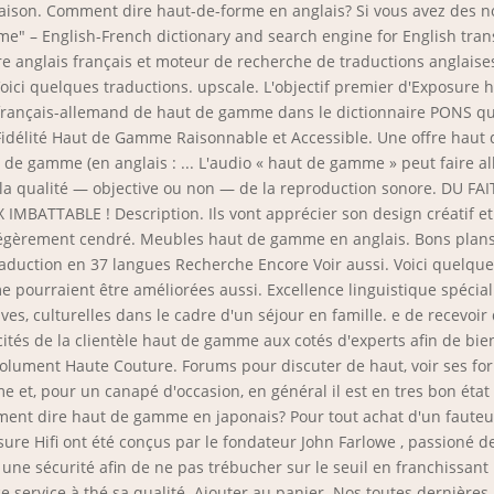
araison. Comment dire haut-de-forme en anglais? Si vous avez des 
e" – English-French dictionary and search engine for English tra
e anglais français et moteur de recherche de traductions anglai
Voici quelques traductions. upscale. L'objectif premier d'Exposure h
 français-allemand de haut de gamme dans le dictionnaire PONS qui
 Fidélité Haut de Gamme Raisonnable et Accessible. Une offre hau
 de gamme (en anglais : ... L'audio « haut de gamme » peut faire al
rte la qualité — objective ou non — de la reproduction sonore. DU
ATTABLE ! Description. Ils vont apprécier son design créatif et 
gèrement cendré. Meubles haut de gamme en anglais. Bons plans.
raduction en 37 langues Recherche Encore Voir aussi. Voici quelques
e pourraient être améliorées aussi. Excellence linguistique spécia
s, culturelles dans le cadre d'un séjour en famille. e de recevoir
és de la clientèle haut de gamme aux cotés d'experts afin de bien 
lument Haute Couture. Forums pour discuter de haut, voir ses fo
et, pour un canapé d'occasion, en général il est en tres bon état a
ment dire haut de gamme en japonais? Pour tout achat d'un faute
ure Hifi ont été conçus par le fondateur John Farlowe , passioné de
i une sécurité afin de ne pas trébucher sur le seuil en franchissant
 ce service à thé sa qualité. Ajouter au panier. Nos toutes dernière