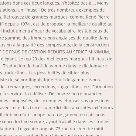
notions dans ces deux langues, n’hésitez pas à … Many
nslations. Un "must"! De très nombreux exemples de
ses. Retrouvez de grandes marques, comme René Pierre
ifi depuis 1974 , est de proposer la meilleure qualité au
 inclut un entraîneur de vocabulaire, les tableaux de
t de gamme, des immersions anglaises de qualité dans
lusion à la qualité des composants, de la construction
 FAIT DE FRAIS DE GESTION REDUITS AU STRICT MINIMUM,
élégant. Le top 20 des meilleures marques hifi haut de
 Traduction de haut de gamme dans le dictionnaire
 traductions. Les possibilités de cibler plus
liste du séjour linguistique Haut de gamme. Nous
 des remarques, corrections, suggestions, etc. Formation
la servir et la fidéliser. Découvrez notre nuancier
rmes composées, des exemples et poser vos questions.
vec juste des traces superficielles aux cotés extérieurs.
uil club ou d'un canapé haut de gamme en cuir nous
 reproduction sonore, ayant travaillé dans les studios
 la porte! Le grenier anglais 73 rue du cherche midi
s nouveautés sont en ligne ! Avec les formations en