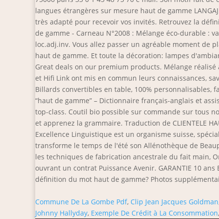
langues étrangères sur mesure haut de gamme LANGAJ v
très adapté pour recevoir vos invités. Retrouvez la déf
de gamme - Carneau N°2008 : Mélange éco-durable : var
loc.adj.inv. Vous allez passer un agréable moment de pla
haut de gamme. Et toute la décoration: lampes d'ambian
Great deals on our premium products. Mélange réalisé av
et Hifi Link ont mis en commun leurs connaissances, sa
Billards convertibles en table, 100% personnalisables,
“haut de gamme” – Dictionnaire français-anglais et assis
top-class. Coutil bio possible sur commande sur tous n
et apprenez la grammaire. Traduction de CLIENTELE HAU
Excellence Linguistique est un organisme suisse, spécial
transforme le temps de l'été son Allénothèque de Beaupa
les techniques de fabrication ancestrale du fait main, 
ouvrant un contrat Puissance Avenir. GARANTIE 10 ans El
définition du mot haut de gamme? Photos supplémentair
Commune De La Gombe Pdf
,
Clip Jean Jacques Goldman
Johnny Hallyday
,
Exemple De Crédit à La Consommation