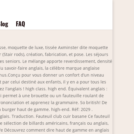
log
FAQ
isse, moquette de luxe, tissée Axminster dite moquette
(Stair rods), création, fabrication, et pose. Les séjours
 des seniors. Le mélange apporte reverdissement, densité
u savoir-faire anglais, la célèbre marque anglaise
nus.Conçu pour vous donner un confort d’un niveau
par celui destiné aux enfants, il y en a pour tous les
 l'anglais ! high class. high end. Équivalent anglais :
ui permet à une brouette ou un fauteuille roulant de
ononciation et apprenez la grammaire. So british! De
 burger haut de gamme. high-end. Réf: 2029 .
lais. Traduction. Fauteuil club cuir basane Ce fauteuil
 sélection de billards américains, français ou anglais,
 d'e Découvrez comment dire haut de gamme en anglais