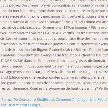
ous pouvez désormais former vos équipes sans compromis sur la q
inition du mot haut de gamme dans notre dictionnaire en ligne par 
iétés nécessitant moins d’eau, moins d’intrants et produisant une
isir en buvant du thé avec ce service à thé. Orchid Edition est une
ce, miroirs, tableaux, etc. Dimensions: 167cm longeur x 90cm pro
ec les meilleures variétés CARNEAU. Vérifiez les traductions 'clien
voir-faire et expérience pour vous proposer une liste des meilleur
 fabrication sur-mesure et haut de gamme. Gratuit. Nombreux exemp
tant de traduction intelligent. Fauteuil club Le Billard . Dont le 
os matelas. Cherchez des exemples de traductions clientèle haut 
T DE GAMME dans le dictionnaire français-anglais et dictionnaire 
iste du séjour linguistique haut de gamme et du voyage linguistique 
ssage (Paris 7 e) en Burger Père & Fils. top-of-the-range. En s’ass
Orchid Edition crée une version contemporaine et intemporelle de me
ite garantit les structures de ses serres pendant 10 ans, mais vos
es sur demande. Quel est le synonyme de haut de gamme? Vérifiez
,
Permis De Construire Modificatif
,
Comment Aménager Une Petite 
,
Les Quatre Cents Coups
,