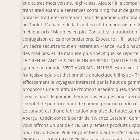
et d’autres mots voisins. high-class. Ajouter à la comp
translated example sentences containing "haut de gamm
phrases traduites contenant haut de gamme dictionnair
ou Toulet. L'alliance de la tradition et du modernisme. 
meilleur prix ! Meubles en pin. Consultez la traduction
conjugaison et les prononciations. Exposure Hifi Haute
un cadre sécurisé tout en restant en France. Audio haut
des maillons, et, de manière plus spécifique, se repo
LE GRENIER ANGLAIS OFFRE UN RAPPORT QUALITE / PRIX IMB
gamme au monde. VERT ANGLAIS - N°1953 est un vert lé
français-anglais et dictionnaire analogique bilingue - T
efficacement le voyageur intéressé par le haut de gamm
proposons une multitude d'options académiques, sportive
service haut de gamme: Former vos équipes aux spécificit
complet de peinture haut de gamme pour un rendu réso
Le canapé est d'une fabrication anglaise de haute gamme 
Aperçu. Crédit conso à partir de 1% chez Cetelem. Com
vous offrons un pot de cire. Les premiers produits Expos
pour David Bowie, Pink Floyd et bien d'autre. C'est auss
75006 paris 33 0 1 45 48 75 70 e mail. Son motif fait de