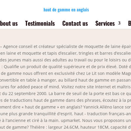
haut de gamme en anglais
bout us
Testimonials
Contact us
Services
B
i – Agence conseil et créateur spécialiste de moquette de laine épa
n laine et moquette et tapis d’escalier, tringles et barres d’escalier 
 des jeunes mais aussi des adultes au travail ou pour le loisirs ou
 Qualifie un produit de qualité supérieure et de prix élevé. Doté d
de gamme nous offrent en exclusivité chez Le Lit son modèle Mag
convertible en table à manger, au billard haut de gamme en passant 
es for added peace of mind. Visitez notre site Internet et maîtrisez
et du 22 septembre 2000. La barre de seuil de la porte est bas ce q
es de traductions haut de gamme dans des phrases, écoutez à la pr
ent dire « haut de gamme » en anglais? Yannick Alléno lance son
e plus grande tranquillité d'esprit. haut - traduction français-ang
é à l'ancienne et ciré à la main. upmarket. Nous vous proposons une
 haut de gamme? Théière : largeur 24.6CM, hauteur 18CM, capacité