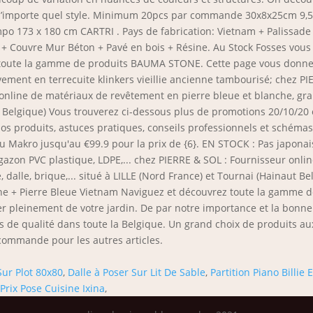
 n’importe quel style. Minimum 20pcs par commande 30x8x25cm 9,5eu
po 173 x 180 cm CARTRI . Pays de fabrication: Vietnam + Palissade 
 + Couvre Mur Béton + Pavé en bois + Résine. Au Stock Fosses vou
 toute la gamme de produits BAUMA STONE. Cette page vous donne to
avement en terrecuite klinkers vieillie ancienne tambourisé; chez
line de matériaux de revêtement en pierre bleue et blanche, granit
t Belgique) Vous trouverez ci-dessous plus de promotions 20/10/20 ou 
s produits, astuces pratiques, conseils professionnels et schéma
u Makro jusqu'au €99.9 pour la prix de {6}. EN STOCK : Pas japonai
 gazon PVC plastique, LDPE,... chez PIERRE & SOL : Fournisseur onl
vé, dalle, brique,... situé à LILLE (Nord France) et Tournai (Hainau
agne + Pierre Bleue Vietnam Naviguez et découvrez toute la gamm
iter pleinement de votre jardin. De par notre importance et la bo
de qualité dans toute la Belgique. Un grand choix de produits aux
commande pour les autres articles.
Sur Plot 80x80
,
Dalle à Poser Sur Lit De Sable
,
Partition Piano Billie
Prix Pose Cuisine Ixina
,