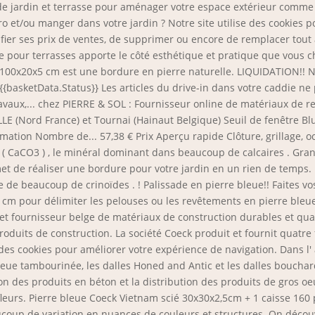
de jardin et terrasse pour aménager votre espace extérieur comme 
o et/ou manger dans votre jardin ? Notre site utilise des cookies 
fier ses prix de ventes, de supprimer ou encore de remplacer tout
te pour terrasses apporte le côté esthétique et pratique que vous c
se 100x20x5 cm est une bordure en pierre naturelle. LIQUIDATION!! 
 {{basketData.Status}} Les articles du drive-in dans votre caddie n
ravaux,... chez PIERRE & SOL : Fournisseur online de matériaux de r
 LILLE (Nord France) et Tournai (Hainaut Belgique) Seuil de fenêtre B
ation Nombre de... 57,38 € Prix Aperçu rapide Clôture, grillage, o
ite ( CaCO3 ) , le minéral dominant dans beaucoup de calcaires . Gr
t de réaliser une bordure pour votre jardin en un rien de temps. :
 de beaucoup de crinoïdes . ! Palissade en pierre bleue!! Faites v
 cm pour délimiter les pelouses ou les revêtements en pierre bleu
t fournisseur belge de matériaux de construction durables et quali
 produits de construction. La société Coeck produit et fournit quatr
 des cookies pour améliorer votre expérience de navigation. Dans l
 bleue tambourinée, les dalles Honed and Antic et les dalles boucha
n des produits en béton et la distribution des produits de gros oeu
fleurs. Pierre bleue Coeck Vietnam scié 30x30x2,5cm + 1 caisse 160
beaucoup de variation en nuances de couleurs et structures. On déco