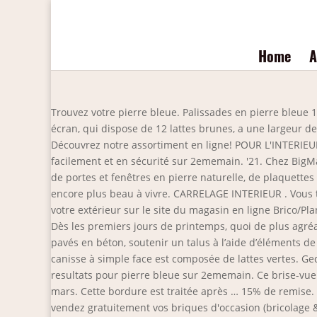
Home
A
Trouvez votre pierre bleue. Palissades en pierre bleue 1
écran, qui dispose de 12 lattes brunes, a une largeur 
Découvrez notre assortiment en ligne! POUR L'INTERIEUR
facilement et en sécurité sur 2ememain. '21. Chez BigMa
de portes et fenêtres en pierre naturelle, de plaquett
encore plus beau à vivre. CARRELAGE INTERIEUR . Vous t
votre extérieur sur le site du magasin en ligne Brico/Pla
Dès les premiers jours de printemps, quoi de plus agréa
pavés en béton, soutenir un talus à l’aide d’éléments d
canisse à simple face est composée de lattes vertes. G
resultats pour pierre bleue sur 2ememain. Ce brise-vue
mars. Cette bordure est traitée après … 15% de remise. 
vendez gratuitement vos briques d'occasion (bricolage & c