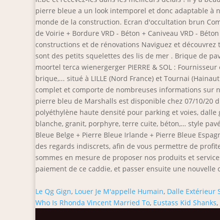
pierre bleue a un look intemporel et donc adaptable à
monde de la construction. Ecran d'occultation brun Com
de Voirie + Bordure VRD - Béton + Caniveau VRD - Béton
constructions et de rénovations Naviguez et découvrez
sont des petits squelettes des lis de mer . Brique de p
moortel terca wienergerger PIERRE & SOL : Fournisseur on
brique,... situé à LILLE (Nord France) et Tournai (Hainau
complet et comporte de nombreuses informations sur no
pierre bleu de Marshalls est disponible chez 07/10/20 d
polyéthylène haute densité pour parking et voies, dalle
blanche, granit, porphyre, terre cuite, béton,… style pa
Bleue Belge + Pierre Bleue Irlande + Pierre Bleue Esp
des regards indiscrets, afin de vous permettre de prof
sommes en mesure de proposer nos produits et services 
paiement de ce caddie, et passer ensuite une nouvelle 
Le Qg Gign
,
Louer Je M'appelle Humain
,
Dalle Extérieur 
Who Is Rhonda Vincent Married To
,
Eustass Kid Shanks
,