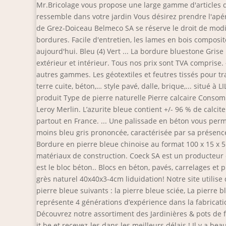
Mr.Bricolage vous propose une large gamme d'articles 
ressemble dans votre jardin Vous désirez prendre l'apér
de Grez-Doiceau Belmeco SA se réserve le droit de modi
bordures. Facile d'entretien, les lames en bois composi
aujourd'hui. Bleu (4) Vert ... La bordure bluestone Gri
extérieur et intérieur. Tous nos prix sont TVA comprise.
autres gammes. Les géotextiles et feutres tissés pour t
terre cuite, béton,… style pavé, dalle, brique,... situé à
produit Type de pierre naturelle Pierre calcaire Consomm
Leroy Merlin. L’azurite bleue contient +/- 96 % de calc
partout en France. ... Une palissade en béton vous perme
moins bleu gris prononcée, caractérisée par sa présence
Bordure en pierre bleue chinoise au format 100 x 15 x 5
matériaux de construction. Coeck SA est un producteur e
est le bloc béton.. Blocs en béton, pavés, carrelages et
grès naturel 40x40x3-4cm liduidation! Notre site utilise
pierre bleue suivants : la pierre bleue sciée, La pierre
représente 4 générations d’expérience dans la fabricatio
Découvrez notre assortiment des Jardinières & pots de 
it.be et recevez-les dans les meilleurs délais ! Il y a 