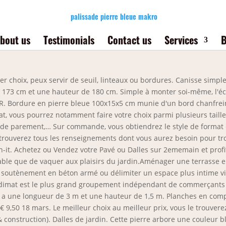
palissade pierre bleue makro
bout us
Testimonials
Contact us
Services
B
er choix, peux servir de seuil, linteaux ou bordures. Canisse simpl
de 173 cm et une hauteur de 180 cm. Simple à monter soi-même, l'é
. Bordure en pierre bleue 100x15x5 cm munie d'un bord chanfreiné 
t, vous pourrez notamment faire votre choix parmi plusieurs tailles
es de parement,… Sur commande, vous obtiendrez le style de format 
rouverez tous les renseignements dont vous aurez besoin pour tro
n-it. Achetez ou Vendez votre Pavé ou Dalles sur 2ememain et profite
ble que de vaquer aux plaisirs du jardin.Aménager une terrasse en 
e soutènement en béton armé ou délimiter un espace plus intime via 
edimat est le plus grand groupement indépendant de commerçants e
 a une longueur de 3 m et une hauteur de 1,5 m. Planches en compos
€ 9,50 18 mars. Le meilleur choix au meilleur prix, vous le trouve
onstruction). Dalles de jardin. Cette pierre arbore une couleur bleu