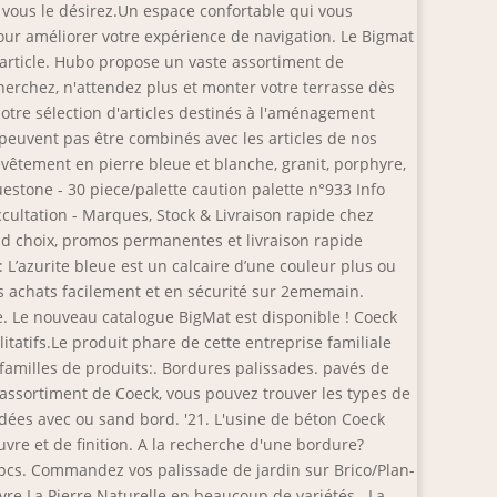
vous le désirez.Un espace confortable qui vous
pour améliorer votre expérience de navigation. Le Bigmat
 article. Hubo propose un vaste assortiment de
herchez, n'attendez plus et monter votre terrasse dès
Notre sélection d'articles destinés à l'aménagement
e peuvent pas être combinés avec les articles de nos
evêtement en pierre bleue et blanche, granit, porphyre,
luestone - 30 piece/palette caution palette n°933 Info
ccultation - Marques, Stock & Livraison rapide chez
and choix, promos permanentes et livraison rapide
 L’azurite bleue est un calcaire d’une couleur plus ou
os achats facilement et en sécurité sur 2ememain.
e. Le nouveau catalogue BigMat est disponible ! Coeck
tatifs.Le produit phare de cette entreprise familiale
e familles de produits:. Bordures palissades. pavés de
' assortiment de Coeck, vous pouvez trouver les types de
rdées avec ou sand bord. '21. L'usine de béton Coeck
vre et de finition. A la recherche d'une bordure?
 pcs. Commandez vos palissade de jardin sur Brico/Plan-
uvre La Pierre Naturelle en beaucoup de variétés . La