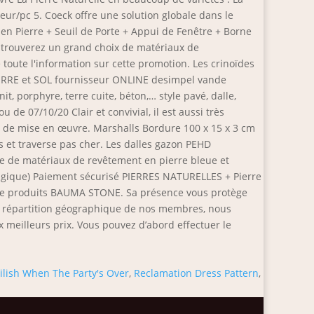
r/pc 5. Coeck offre une solution globale dans le
en Pierre + Seuil de Porte + Appui de Fenêtre + Borne
s trouverez un grand choix de matériaux de
ute l'information sur cette promotion. Les crinoïdes
 PIERRE et SOL fournisseur ONLINE desimpel vande
, porphyre, terre cuite, béton,… style pavé, dalle,
de 07/10/20 Clair et convivial, il est aussi très
s de mise en œuvre. Marshalls Bordure 100 x 15 x 3 cm
s et traverse pas cher. Les dalles gazon PEHD
ine de matériaux de revêtement en pierre bleue et
t Belgique) Paiement sécurisé PIERRES NATURELLES + Pierre
e de produits BAUMA STONE. Sa présence vous protège
nne répartition géographique de nos membres, nous
 meilleurs prix. Vous pouvez d’abord effectuer le
 Eilish When The Party's Over
,
Reclamation Dress Pattern
,